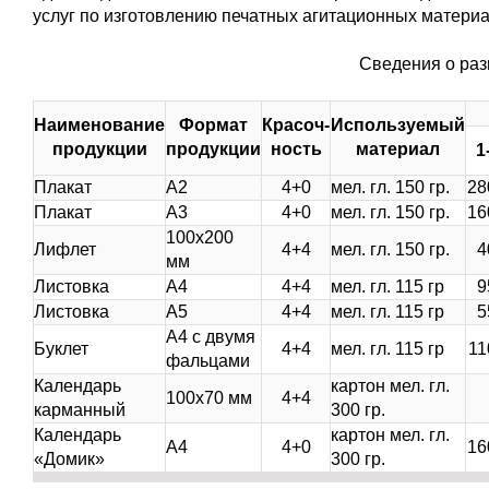
услуг по изготовлению печатных агитационных материа
Сведения о раз
Наименование
Формат
Красоч-
Используемый
продукции
продукции
ность
материал
1
Плакат
А2
4+0
мел. гл. 150 гр.
28
Плакат
А3
4+0
мел. гл. 150 гр.
16
100х200
Лифлет
4+4
мел. гл. 150 гр.
4
мм
Листовка
А4
4+4
мел. гл. 115 гр
9
Листовка
А5
4+4
мел. гл. 115 гр
5
А4 с двумя
Буклет
4+4
мел. гл. 115 гр
11
фальцами
Календарь
картон мел. гл.
100х70 мм
4+4
карманный
300 гр.
Календарь
картон мел. гл.
А4
4+0
16
«Домик»
300 гр.