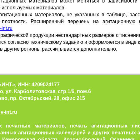
итационных материалов может меняться в зависимости 
а используемых материалов.
 агитационных материалов, не указанных в таблице, расс
, плотности. Расширенный перечень на агитационную
int.ru
графической продукции нестандартных размеров с тиснени
тся согласно техническому заданию и оформляется в виде 
и в другие регионы рассчитывается дополнительно.
«ИНТ», ИНН: 4209024177
о, ул. Карболитовская, стр.1/6, пом.6
ово, пр. Октябрьский, 28, офис 215
-int.ru
х печатных материалов, печать агитационных лист
манных агитационных календарей и других печатных 
 Кемеровская область, Краснобродский, Осинники,