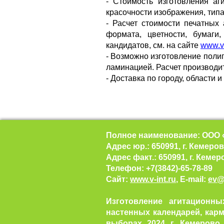
- Стоимость изготовления аг
красочности изображения, тип
- Расчет стоимости печатных
формата, цветности, бумаги
кандидатов, см. на сайте
www.v-
- Возможно изготовление поли
ламинацией. Расчет производи
- Доставка по городу, области 
Полное наименование: ООО 
Адрес юр.: 650991, г. Кемеров
Адрес факт.: 650991, г. Кемер
Телефон: +7(3842)-65-78-89
Сайт:
www.v-int.ru
, E-mail:
ev@v
Изготовление агитационны
настенных календарей, кар
выборах 2024 г. Кемерово,