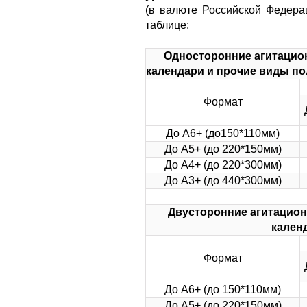
(в валюте Российской Федера
таблице:
Односторонние агитацион
календари и прочие виды по
Формат
До А6+ (до150*110мм)
До А5+ (до 220*150мм)
До А4+ (до 220*300мм)
До А3+ (до 440*300мм)
Двусторонние агитацион
кален
Формат
До А6+ (до 150*110мм)
До А5+ (до 220*150мм)