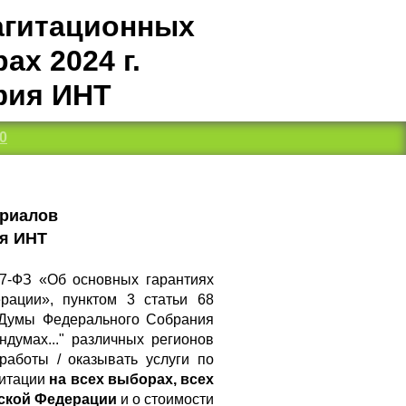
агитационных
х 2024 г.
фия ИНТ
0
ериалов
ия ИНТ
67-ФЗ «Об основных гарантиях
рации», пунктом 3 статьи 68
 Думы Федерального Собрания
думах..." различных регионов
аботы / оказывать услуги по
гитации
на всех выборах, всех
йской Федерации
и о стоимости