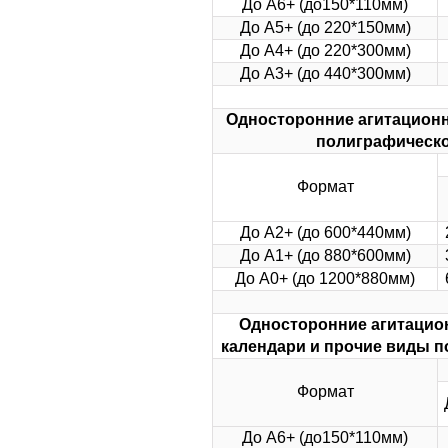
До А6+ (до150*110мм)
До А5+ (до 220*150мм)
До А4+ (до 220*300мм)
До А3+ (до 440*300мм)
Односторонние агитационн
полиграфическо
Формат
До А2+ (до 600*440мм)
До А1+ (до 880*600мм)
До А0+ (до 1200*880мм)
Односторонние агитацион
календари и прочие виды п
Формат
До А6+ (до150*110мм)