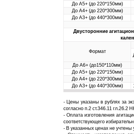
До А5+ (до 220*150мм)
До А4+ (до 220*300мм)
До А3+ (до 440*300мм)
Двусторонние агитацион
кален
Формат
До А6+ (до150*110мм)
До А5+ (до 220*150мм)
До А4+ (до 220*300мм)
До А3+ (до 440*300мм)
- Цены указаны в рублях за э
согласно п.2 ст.346.11 гл.26.2 Н
- Оплата изготовления агитац
соответствующего избирательн
- В указанных ценах не учтены 