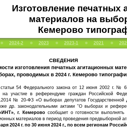
Изготовление печатных 
материалов на выбора
Кемерово типогра
2024-2
2023
2023-1
2021
202
СВЕДЕНИЯ
мости изготовления печатных агитационных мат
борах, проводимых в 2024 г. Кемерово типограф
1 статьи 54 Федерального закона от 12 июня 2002 г. № 
 на участие в референдуме граждан Российской Феде
02.2014 № 20-ФЗ «О выборах депутатов Государственной
кже др. законодательными актами "О выборах и референ
ИНТ», г. Кемерово
сообщает о готовности выполнять р
ционных материалов в период проведения предвыборной а
аря 2024 г. по 30 июня 2024 г.,
по всем регионам Росси