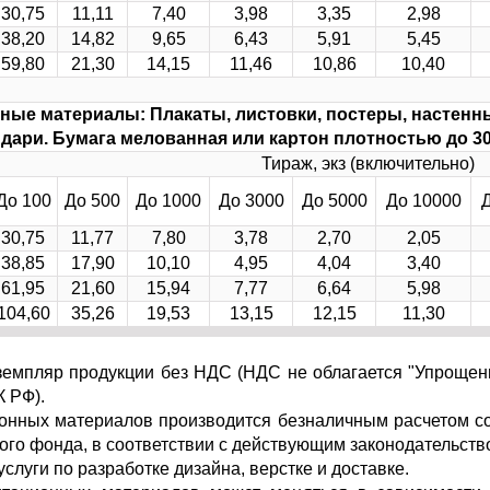
30,75
11,11
7,40
3,98
3,35
2,98
38,20
14,82
9,65
6,43
5,91
5,45
59,80
21,30
14,15
11,46
10,86
10,40
ные материалы: Плакаты, листовки, постеры, настенн
дари. Бумага мелованная или картон плотностью до 30
Тираж, экз (включительно)
До 100
До 500
До 1000
До 3000
До 5000
До 10000
30,75
11,77
7,80
3,78
2,70
2,05
38,85
17,90
10,10
4,95
4,04
3,40
61,95
21,60
15,94
7,77
6,64
5,98
104,60
35,26
19,53
13,15
12,15
11,30
кземпляр продукции без НДС (НДС не облагается "Упроще
К РФ).
ионных материалов производится безналичным расчетом с
ого фонда, в соответствии с действующим законодательств
услуги по разработке дизайна, верстке и доставке.