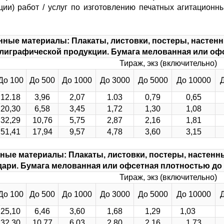
ции) работ / услуг по изготовлению печатных агитационн
ные материалы: Плакаты, листовки, постеры, настен
лиграфической продукции. Бумага мелованная или офс
Тираж, экз (включительно)
До 100
До 500
До 1000
До 3000
До 5000
До 10000
12.18
3,96
2,07
1.03
0,79
0,65
20,30
6,58
3,45
1,72
1,30
1,08
32,29
10,76
5,75
2,87
2,16
1,81
51,41
17,94
9,57
4,78
3,60
3,15
ные материалы: Плакаты, листовки, постеры, настенн
дари. Бумага мелованная или офсетная плотностью до 
Тираж, экз (включительно)
До 100
До 500
До 1000
До 3000
До 5000
До 10000
25,10
6,46
3,60
1,68
1,29
1,03
32,30
10,77
6,03
2,80
2,16
1,73