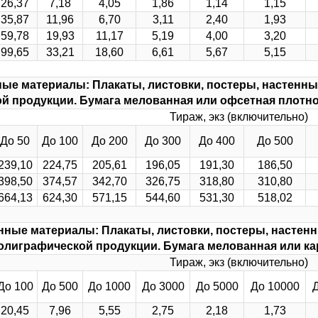
26,37
7,18
4,05
1,86
1,14
1,15
1
35,87
11,96
6,70
3,11
2,40
1,93
59,78
19,93
11,17
5,19
4,00
3,20
99,65
33,21
18,60
6,61
5,67
5,15
ые материалы: Плакаты, листовки, постеры, настенны
й продукции. Бумага мелованная или офсетная плотно
Тираж, экз (включительно)
До 50
До 100
До 200
До 300
До 400
До 500
239,10
224,75
205,61
196,05
191,30
186,50
398,50
374,57
342,70
326,75
318,80
310,80
664,13
624,30
571,15
544,60
531,30
518,02
ные материалы: Плакаты, листовки, постеры, настен
олиграфической продукции. Бумага мелованная или кар
Тираж, экз (включительно)
До 100
До 500
До 1000
До 3000
До 5000
До 10000
20,45
7,96
5,55
2,75
2,18
1,73