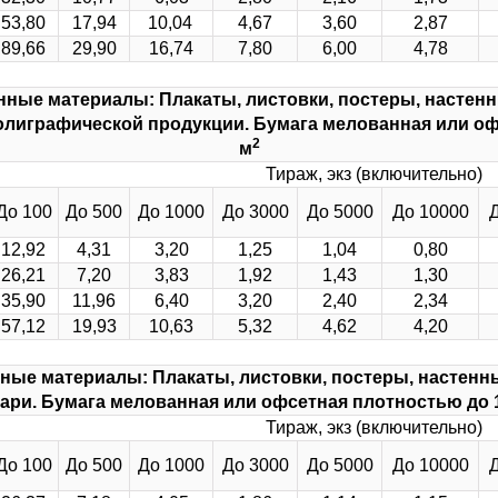
53,80
17,94
10,04
4,67
3,60
2,87
89,66
29,90
16,74
7,80
6,00
4,78
ные материалы: Плакаты, листовки, постеры, настен
олиграфической продукции. Бумага мелованная или офс
2
м
Тираж, экз (включительно)
До 100
До 500
До 1000
До 3000
До 5000
До 10000
12,92
4,31
3,20
1,25
1,04
0,80
26,21
7,20
3,83
1,92
1,43
1,30
35,90
11,96
6,40
3,20
2,40
2,34
57,12
19,93
10,63
5,32
4,62
4,20
ные материалы: Плакаты, листовки, постеры, настенн
ари. Бумага мелованная или офсетная плотностью до 1
Тираж, экз (включительно)
До 100
До 500
До 1000
До 3000
До 5000
До 10000