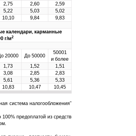
2,75
2,60
2,59
5,22
5,03
5,02
10,10
9,84
9,83
ые календари, карманные
2
0 г/м
50001
До 20000
До 50000
и более
1,73
1,52
1,51
3,08
2,85
2,83
5,61
5,36
5,33
10,83
10,47
10,45
нная система налогообложения"
о 100% предоплатой из средств
ом.