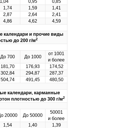
,04
0,95
0,85
1,74
1,59
1,41
2,87
2,64
2,41
4,86
4,62
4,59
е календари и прочие виды
2
стью до 200 г/м
от 1001
До 700
До 1000
и более
181,70
176,93
174,52
302,84
294,87
287,37
504,74
491,45
480,50
ные календари, карманные
2
тон плотностью до 300 г/м
50001
До 20000
До 50000
и более
1,54
1,40
1,39