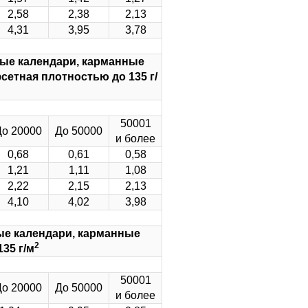
2,58
2,38
2,13
4,31
3,95
3,78
ные календари, карманные
етная плотностью до 135 г/
50001
До 20000
До 50000
и более
0,68
0,61
0,58
1,21
1,11
1,08
2,22
2,15
2,13
4,10
4,02
3,98
ые календари, карманные
2
35 г/м
50001
До 20000
До 50000
и более