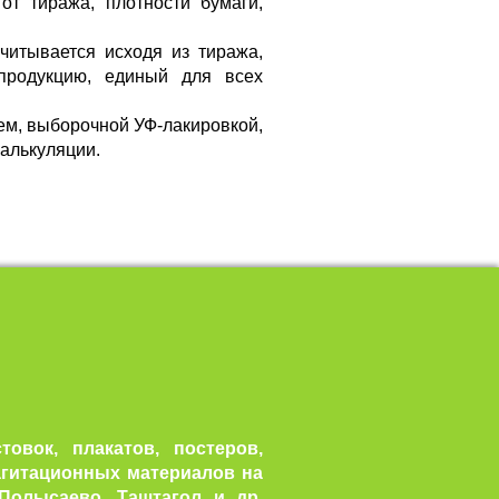
от тиража, плотности бумаги,
читывается исходя из тиража,
 продукцию, единый для всех
ем, выборочной УФ-лакировкой,
калькуляции.
овок, плакатов, постеров,
агитационных материалов на
 Полысаево, Таштагол и др.