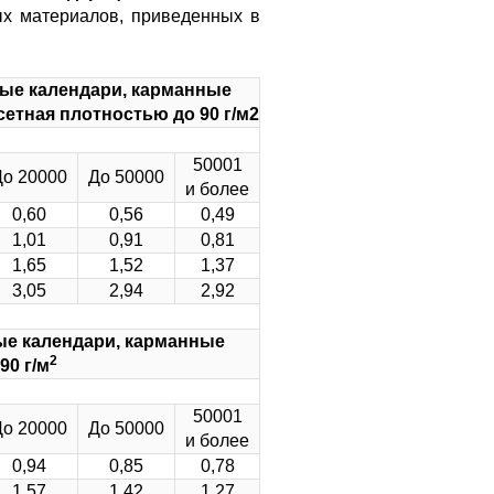
ых материалов, приведенных в
ные календари, карманные
етная плотностью до 90 г/м2
50001
До 20000
До 50000
и более
0,60
0,56
0,49
1,01
0,91
0,81
1,65
1,52
1,37
3,05
2,94
2,92
ые календари, карманные
2
90 г/м
50001
До 20000
До 50000
и более
0,94
0,85
0,78
1,57
1,42
1,27