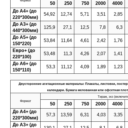
Формат
50
250
750
2000
4000
До А4+ (до
54,92
12,74
5,71
3,51
2,85
220*300мм)
До А3+ (до
125,9
27,1
12,5
7,8
6,3
440*300мм)
До А5+ (до
53,84
11,64
4,61
2,42
1,76
150*220)
Евро+ (до
53,48
11,3
4,26
2,07
1,41
220*100)
До А6+ (до
53,3
11,12
4,09
1,89
1,23
150*110)
Двусторонние агитационные материалы: Плакаты, листовки, постер
календари. Бумага мелованная или офсетная плот
Тираж, экз (включит
Формат
50
250
750
2000
4000
До А4+ (до
57,3
13,59
6,31
4,03
3,35
220*300мм)
До А3+ (до
130,1
27,1
12,5
8,1
6,8