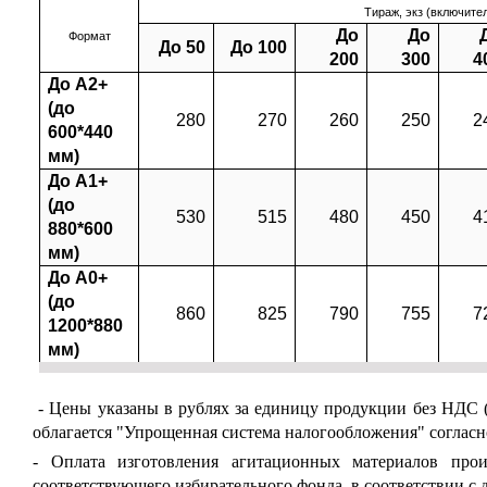
Тираж, экз (включите
До
До
Формат
До 50
До 100
200
300
4
До А2+
(до
280
270
260
250
2
600*440
мм)
До А1+
(до
530
515
480
450
4
880*600
мм)
До А0+
(до
860
825
790
755
7
1200*880
мм)
- Цены указаны в рублях за единицу продукции без НДС (
облагается "Упрощенная система налогообложения" согласно 
- Оплата изготовления агитационных материалов про
соответствующего избирательного фонда, в соответствии с