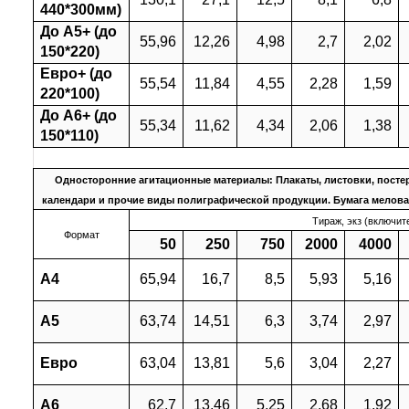
440*300мм)
До А5+ (до
55,96
12,26
4,98
2,7
2,02
150*220)
Евро+ (до
55,54
11,84
4,55
2,28
1,59
220*100)
До А6+ (до
55,34
11,62
4,34
2,06
1,38
150*110)
Односторонние агитационные материалы: Плакаты, листовки, посте
календари и прочие виды полиграфической продукции. Бумага мелован
Тираж, экз (включит
Формат
50
250
750
2000
4000
А4
65,94
16,7
8,5
5,93
5,16
А5
63,74
14,51
6,3
3,74
2,97
Евро
63,04
13,81
5,6
3,04
2,27
А6
62,7
13,46
5,25
2,68
1,92