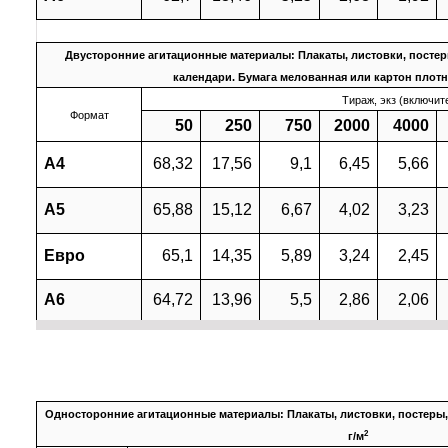
Двусторонние агитационные материалы: Плакаты, листовки, постер
календари. Бумага мелованная или картон плотн
Тираж, экз (включит
Формат
50
250
750
2000
4000
А4
68,32
17,56
9,1
6,45
5,66
А5
65,88
15,12
6,67
4,02
3,23
Евро
65,1
14,35
5,89
3,24
2,45
А6
64,72
13,96
5,5
2,86
2,06
Односторонние агитационные материалы: Плакаты, листовки, постеры,
2
г/м