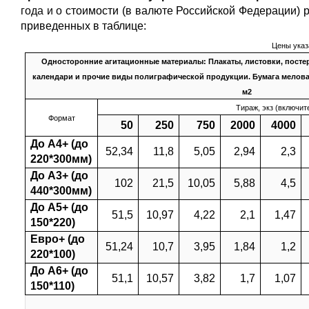
года и о
стоимости (в валюте Российской Федерации) р
приведенных в таблице:
Цены указ
Односторонние агитационные материалы: Плакаты, листовки, посте
календари и прочие виды полиграфической продукции. Бумага мелован
м2
Тираж, экз (включит
Формат
50
250
750
2000
4000
До А4+ (до
52,34
11,8
5,05
2,94
2,3
220*300мм)
До А3+ (до
102
21,5
10,05
5,88
4,5
440*300мм)
До А5+ (до
51,5
10,97
4,22
2,1
1,47
150*220)
Евро+ (до
51,24
10,7
3,95
1,84
1,2
220*100)
До А6+ (до
51,1
10,57
3,82
1,7
1,07
150*110)