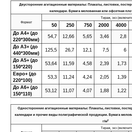
Двусторонние агитационные материалы: Плакаты, листовки, постер
календари. Бумага мелованная или офсетная плот
Тираж, экз (включит
Формат
50
250
750
2000
4000
До А4+ (до
54,7
12,66
5,65
3,46
2,8
220*300мм)
До А3+ (до
125,5
26,7
12,1
7,5
6
440*300мм)
До А5+ (до
53,64
11,59
4,58
2,39
1,73
150*220)
Евро+ (до
53,3
11,24
4,24
2,05
1,39
220*100)
До А6+ (до
53,12
11,07
4,07
1,88
1,22
150*110)
Односторонние агитационные материалы: Плакаты, листовки, посте
календари и прочие виды полиграфической продукции. Бумага мелова
2
г/м
Тираж, экз (включит