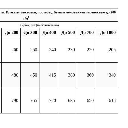
: Плакаты, листовки, постеры,. Бумага мелованная плотностью до 200
2
г/м
Тираж, экз (включительно)
До 200
До 300
До 400
До 500
До 700
До 1000
260
250
240
230
220
205
480
450
415
380
360
340
790
755
720
685
650
615