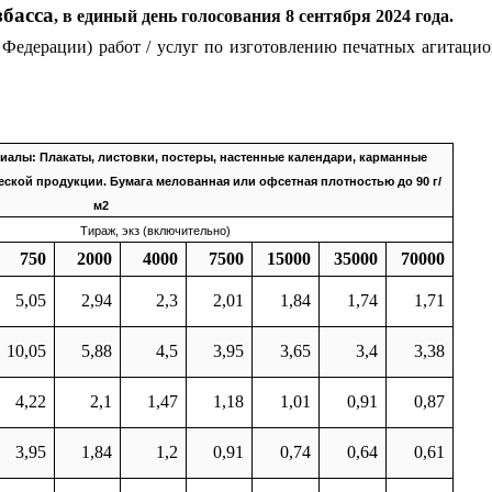
збасса
, в единый день голосования 8 сентября 2024 года.
 Федерации) работ / услуг по изготовлению печатных агитаци
алы: Плакаты, листовки, постеры, настенные календари, карманные
ской продукции. Бумага мелованная или офсетная плотностью до 90 г/
м2
Тираж, экз (включительно)
750
2000
4000
7500
15000
35000
70000
5,05
2,94
2,3
2,01
1,84
1,74
1,71
10,05
5,88
4,5
3,95
3,65
3,4
3,38
4,22
2,1
1,47
1,18
1,01
0,91
0,87
3,95
1,84
1,2
0,91
0,74
0,64
0,61