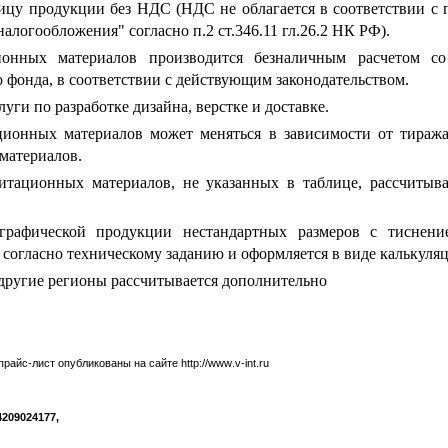
ницу продукции без НДС (НДС не облагается в соответствии с 
алогообложения" согласно п.2 ст.346.11 гл.26.2 НК РФ).
ионных материалов производится безналичным расчетом с
 фонда, в соответствии с действующим законодательством.
луги по разработке дизайна, верстке и доставке.
ционных материалов может меняться в зависимости от тиража
материалов.
итационных материалов, не указанных в таблице, рассчитыва
графической продукции нестандартных размеров с тиснени
 согласно техническому заданию и оформляется в виде калькуля
в другие регионы рассчитывается дополнительно
прайс-лист опубликованы на сайте
http
://
www
.
v
-
int
.
ru
209024177,