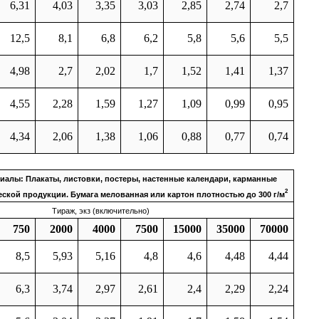
6,31
4,03
3,35
3,03
2,85
2,74
2,7
12,5
8,1
6,8
6,2
5,8
5,6
5,5
4,98
2,7
2,02
1,7
1,52
1,41
1,37
4,55
2,28
1,59
1,27
1,09
0,99
0,95
4,34
2,06
1,38
1,06
0,88
0,77
0,74
алы: Плакаты, листовки, постеры, настенные календари, карманные
2
ской продукции. Бумага мелованная или картон плотностью до 300 г/м
Тираж, экз (включительно)
750
2000
4000
7500
15000
35000
70000
8,5
5,93
5,16
4,8
4,6
4,48
4,44
6,3
3,74
2,97
2,61
2,4
2,29
2,24