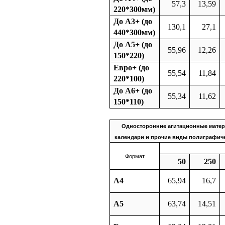
57,3
13,59
220*300мм)
До А3+ (до
130,1
27,1
440*300мм)
До А5+ (до
55,96
12,26
150*220)
Евро+ (до
55,54
11,84
220*100)
До А6+ (до
55,34
11,62
150*110)
Односторонние агитационные матери
календари и прочие виды полиграфиче
Формат
50
250
А4
65,94
16,7
А5
63,74
14,51