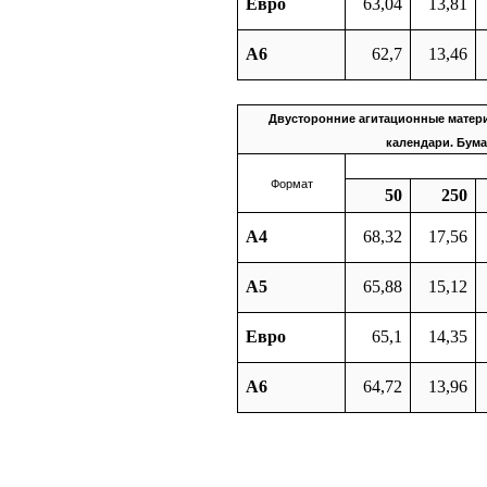
Евро
63,04
13,81
А6
62,7
13,46
Двусторонние агитационные матери
календари. Бума
Формат
50
250
А4
68,32
17,56
А5
65,88
15,12
Евро
65,1
14,35
А6
64,72
13,96