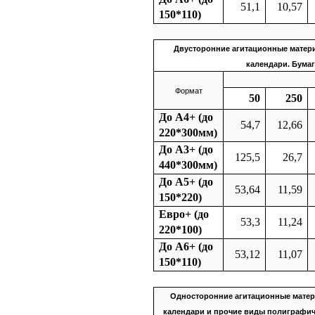
51,1
10,57
150*110)
Двусторонние агитационные матери
календари. Бумаг
Формат
50
250
До А4+ (до
54,7
12,66
220*300мм)
До А3+ (до
125,5
26,7
440*300мм)
До А5+ (до
53,64
11,59
150*220)
Евро+ (до
53,3
11,24
220*100)
До А6+ (до
53,12
11,07
150*110)
Односторонние агитационные матери
календари и прочие виды полиграфич