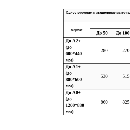
Односторонние агитационные материалы
Формат
До 50
До 100
До А2+
(до
280
270
600*440
мм)
До А1+
(до
530
515
880*600
мм)
До А0+
(до
860
825
1200*880
мм)