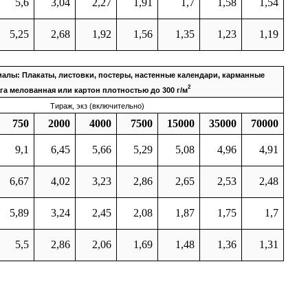
5,6
3,04
2,27
1,91
1,7
1,58
1,54
5,25
2,68
1,92
1,56
1,35
1,23
1,19
алы: Плакаты, листовки, постеры, настенные календари, карманные
2
га мелованная или картон плотностью до 300 г/м
Тираж, экз (включительно)
750
2000
4000
7500
15000
35000
70000
9,1
6,45
5,66
5,29
5,08
4,96
4,91
6,67
4,02
3,23
2,86
2,65
2,53
2,48
5,89
3,24
2,45
2,08
1,87
1,75
1,7
5,5
2,86
2,06
1,69
1,48
1,36
1,31