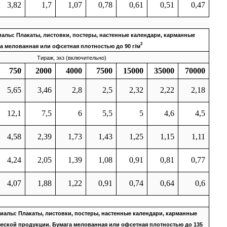
3,82
1,7
1,07
0,78
0,61
0,51
0,47
алы: Плакаты, листовки, постеры, настенные календари, карманные
2
а мелованная или офсетная плотностью до 90 г/м
Тираж, экз (включительно)
750
2000
4000
7500
15000
35000
70000
5,65
3,46
2,8
2,5
2,32
2,22
2,18
12,1
7,5
6
5,5
5
4,6
4,5
4,58
2,39
1,73
1,43
1,25
1,15
1,11
4,24
2,05
1,39
1,08
0,91
0,81
0,77
4,07
1,88
1,22
0,91
0,74
0,64
0,6
алы: Плакаты, листовки, постеры, настенные календари, карманные
еской продукции. Бумага мелованная или офсетная плотностью до 135