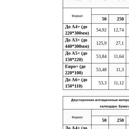
Формат
50
250
До А4+ (до
54,92
12,74
220*300мм)
До А3+ (до
125,9
27,1
440*300мм)
До А5+ (до
53,84
11,64
150*220)
Евро+ (до
53,48
11,3
220*100)
До А6+ (до
53,3
11,12
150*110)
Двусторонние агитационные матери
календари. Бумаг
Формат
50
250
До А4+ (до