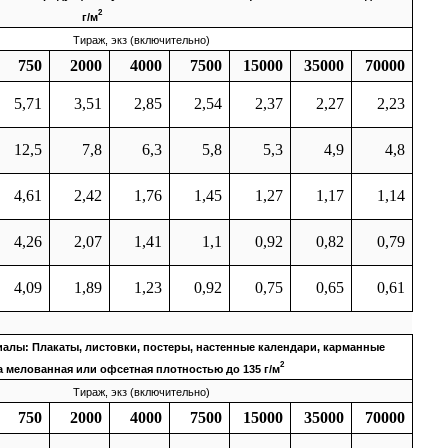
2
г/м
Тираж, экз (включительно)
750
2000
4000
7500
15000
35000
70000
5,71
3,51
2,85
2,54
2,37
2,27
2,23
12,5
7,8
6,3
5,8
5,3
4,9
4,8
4,61
2,42
1,76
1,45
1,27
1,17
1,14
4,26
2,07
1,41
1,1
0,92
0,82
0,79
4,09
1,89
1,23
0,92
0,75
0,65
0,61
алы: Плакаты, листовки, постеры, настенные календари, карманные
2
а мелованная или офсетная плотностью до 135 г/м
Тираж, экз (включительно)
750
2000
4000
7500
15000
35000
70000