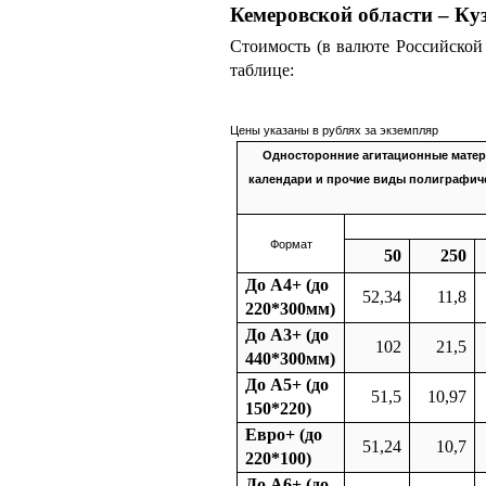
Кемеровской области – Ку
Стоимость (в валюте Российской
таблице:
Цены указаны в рублях за экземпляр
Односторонние агитационные матери
календари и прочие виды полиграфиче
Формат
50
250
До А4+ (до
52,34
11,8
220*300мм)
До А3+ (до
102
21,5
440*300мм)
До А5+ (до
51,5
10,97
150*220)
Евро+ (до
51,24
10,7
220*100)
До А6+ (до