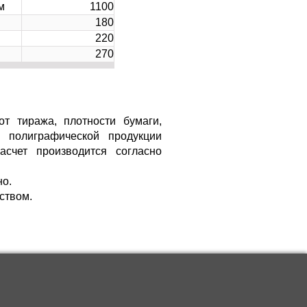
м
1100
180
220
270
т тиража, плотности бумаги,
е полиграфической продукции
асчет производится согласно
но.
ством.