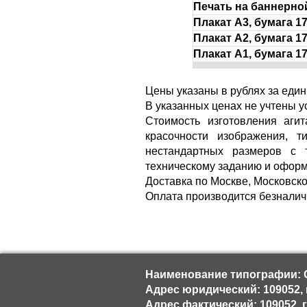
Печать на баннерно
Плакат А3, бумага 17
Плакат А2, бумага 17
Плакат А1, бумага 17
Ц
ены указаны в рублях за еди
В указанных ценах не учтены ус
Стоимость изготовления аги
красочности изображения, т
нестандартных размеров с т
техническому заданию и оформ
Доставка по Москве, Московско
Оплата производится безналич
Наименование типографии: 
Адрес юридический: 109052, г.
Адрес фактический: 109052, г.