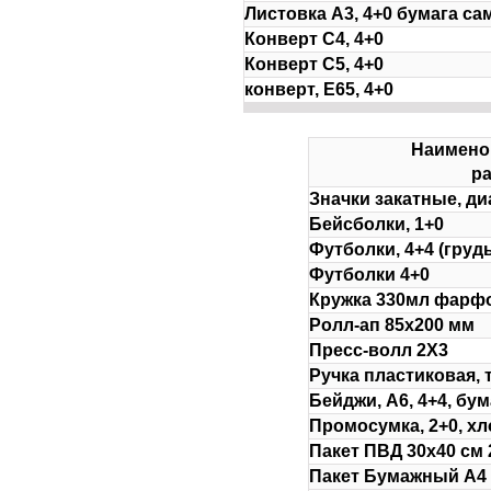
Листовка А3, 4+0 бумага с
Конверт С4, 4+0
Конверт С5, 4+0
конверт, Е65, 4+0
Наимено
ра
Значки закатные, д
Бейсболки, 1+0
Футболки, 4+4 (грудь
Футболки 4+0
Кружка 330мл фарф
Ролл-ап 85х200 мм
Пресс-волл 2Х3
Ручка пластиковая, 
Бейджи, А6, 4+4, бу
Промосумка, 2+0, хло
Пакет ПВД 30х40 см 
Пакет Бумажный А4