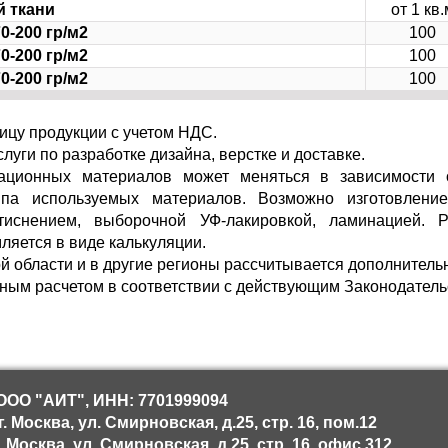
й ткани
от 1 кв.
0-200 гр/м2
100
0-200 гр/м2
100
0-200 гр/м2
100
ницу продукции с учетом НДС.
луги по разработке дизайна, верстке и доставке.
тационных материалов может меняться в зависимости о
ипа используемых материалов. Возможно изготовлени
иснением, выборочной УФ-лакировкой, ламинацией. Р
ляется в виде калькуляции.
й области и в другие регионы рассчитывается дополнитель
ным расчетом в соответствии с действующим Законодатель
ООО "АИТ", ИНН: 7701999094
 Москва, ул. Смирновская, д.25, стр. 16, пом.12
 Москва, ул. Смирновская, д.25, стр. 16, офис 312