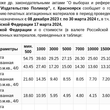
кже др. законодательными актами "О выборах и референ
Издательство Поликор", г. Красноярск
сообщает о го
ению печатных агитационных материалов в период провед
назначенных
с 08 декабря 2023 г. по 30 марта 2024 г.,
в т.ч.
ской Федерации 17 марта 2024,
ской Федерации
и о стоимости (в валюте Российской 
ионных материалов, приведенных в таблице:
мин.
араметры
1000
3000
5000
7000
10000
1500
500
га
54.75
39.60
29.25
27.15
26.30
25.60
25.1
ованная
43.45
27.40
17.20
15.00
14.30
13.60
13.1
.м.кв., 4/0
га
ованная
21.60
14.35
9.40
8.55
8.05
7.70
7.20
.м.кв., 4/0
га
ованная
18.60
10.95
5.95
4.95
4.80
4.15
3.60
.м.кв., 4/0
га