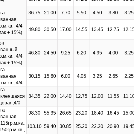
га
36.75
21.00
7.70
5.50
4.50
3.80
3.25
ованная
.м.кв., 4/4,
49.80
30.50
17.00
14.55
13.45
12.75
12.1
лак + 15%)
он
ованный
46.80
24.50
9.25
6.20
4.95
4.00
3.25
.м.кв., 4/4,
лак + 15%)
га
ованная
30.15
15.60
6.00
4.05
3.25
2.65
2.25
.м.кв., 4/4
га
оклеящаяся
34.35
22.00
14.40
12.75
12.00
11.55
11.1
цевая,4/0
га
98.30
55.35
26.65
23.20
18.40
16.45
15.0
ванная -
115гр.м.кв.,
103.10
59.40
30.85
25.20
22.20
20.90
19.4
150гр.м.кв.,