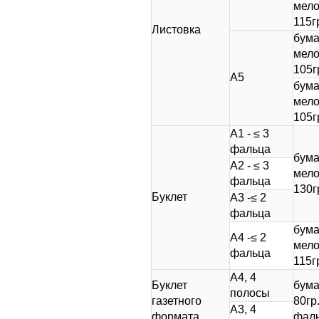
мел
115гр
Листовка
бума
мел
105гр
А5
бума
мел
105гр
А1 - ≤ 3
фальца
бума
А2 - ≤ 3
мел
фальца
130гр
Буклет
А3 -≤ 2
фальца
бума
А4 -≤ 2
мел
фальца
115гр
А4, 4
Буклет
бума
полосы
газетного
80гр.
А3, 4
формата
фал