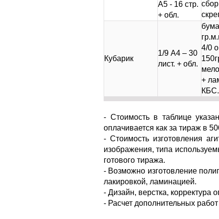
сбор
А5 - 16 стр.
скреп
+ обл.
бума
гр.м.
4/0 о
1/9 А4 – 30
Кубарик
150г
лист. + обл.
мело
+ ла
КБС.
- Стоимость в таблице указа
оплачивается как за тираж в 50
- Стоимость изготовления аг
изображения, типа используемы
готового тиража.
- Возможно изготовление поли
лакировкой, ламинацией.
- Дизайн, верстка, корректура
- Расчет дополнительных рабо