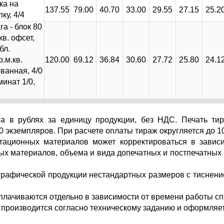
ка на
137.55
79.00
40.70
33.00
29.55
27.15
25.2
ку, 4/4
га - блок 80
кв. офсет,
бл.
р.м.кв.
120.00
69.12
36.84
30.60
27.72
25.80
24.1
ванная, 4/0
минат 1/0,
на в рублях за единицу продукции, без НДС. Печать т
0 экземпляров. При расчете оплаты тираж округляется до 10
итационных материалов может корректироваться в зависи
х материалов, объема и вида допечатных и постпечатных р
графической продукции нестандартных размеров с тиснени
 оплачиваются отдельно в зависимости от времени работы с
т производится согласно техническому заданию и оформляе