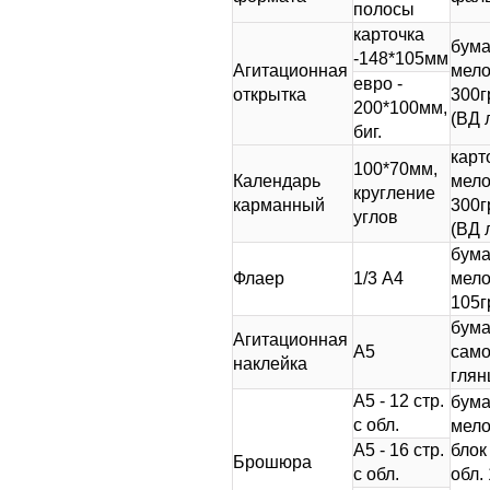
полосы
карточка
бума
-148*105мм
Агитационная
мел
евро -
открытка
300гр
200*100мм,
(ВД 
биг.
карт
100*70мм,
Календарь
мел
кругление
карманный
300гр
углов
(ВД 
бума
Флаер
1/3 А4
мел
105гр
бума
Агитационная
А5
сам
наклейка
глян
А5 - 12 стр.
бума
с обл.
мело
А5 - 16 стр.
блок 
Брошюра
с обл.
обл. 