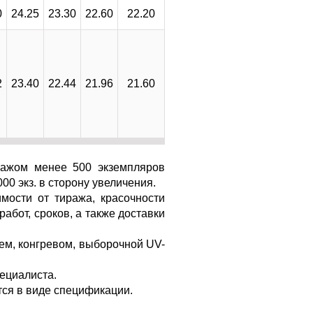
0
24.25
23.30
22.60
22.20
2
23.40
22.44
21.96
21.60
иражом менее 500 экземпляров
00 экз. в сторону увеличения.
мости от тиража, красочности
абот, сроков, а также доставки
ем, конгревом, выборочной UV-
пециалиста.
тся в виде спецификации.