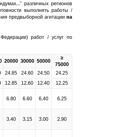
думах..." различных регионов
товности выполнять работы /
ения предвыборной агитации
на
Федерации) работ / услуг по
≥
0
2
0
000
30
000
50000
75000
0
24.85
24.60
24.50
24.25
0
12.85
12.60
12.40
12.25
6.80
6.60
6.40
6.25
3.40
3.15
3.00
2.90