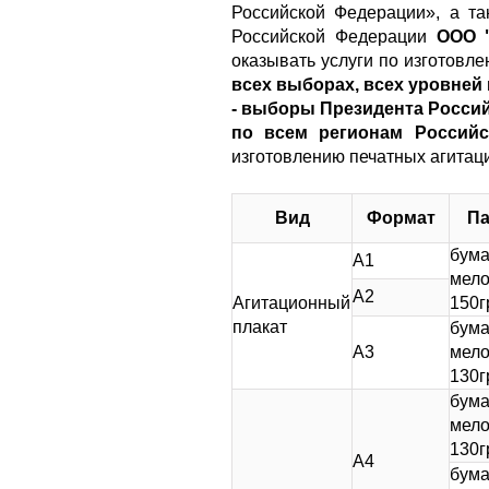
Российской Федерации», а та
Российской Федерации
ООО "
оказывать услуги по изготовл
всех выборах, всех уровней
- выборы Президента Россий
по всем регионам Россий
изготовлению печатных агитац
Вид
Формат
П
бума
А1
мел
А2
Агитационный
150гр
плакат
бума
А3
мел
130гр
бума
мел
130гр
А4
бума