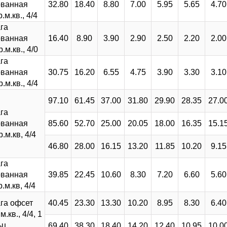
ованная
32.80
18.40
8.80
7.00
5.95
5.65
4.70
.м.кв., 4/4
га
ованная
16.40
8.90
3.90
2.90
2.50
2.20
2.00
.м.кв., 4/0
га
ованная
30.75
16.20
6.55
4.75
3.90
3.30
3.10
.м.кв., 4/4
97.10
61.45
37.00
31.80
29.90
28.35
27.0
га
ованная
85.60
52.70
25.00
20.05
18.00
16.35
15.1
.м.кв, 4/4
46.80
28.00
16.15
13.20
11.85
10.20
9.15
га
ованная
39.85
22.45
10.60
8.30
7.20
6.60
5.60
.м.кв, 4/4
га офсет
40.45
23.30
13.30
10.20
8.95
8.30
6.40
м.кв., 4/4, 1
ьц
69.40
38.30
18.40
14.20
12.40
10.95
10.0