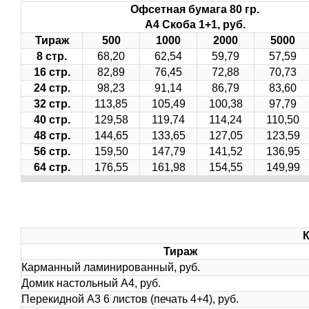
Офсетная бумага 80 гр.
А4 Скоба 1+1, руб.
Тираж
500
1000
2000
5000
8 стр.
68,20
62,54
59,79
57,59
16 стр.
82,89
76,45
72,88
70,73
24 стр.
98,23
91,14
86,79
83,60
32 стр.
113,85
105,49
100,38
97,79
40 стр.
129,58
119,74
114,24
110,50
48 стр.
144,65
133,65
127,05
123,59
56 стр.
159,50
147,79
141,52
136,95
64 стр.
176,55
161,98
154,55
149,99
Тираж
Карманный ламинированный, руб.
Домик настольный А4, руб.
Перекидной А3 6 листов (печать 4+4), руб.