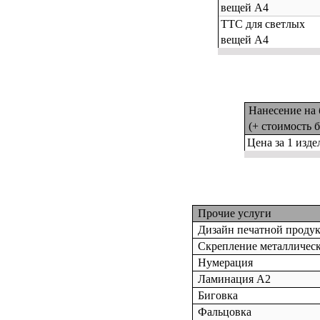
вещей А4
ТТС для светлых
вещей А4
Нанесение на 
(+ стоимость
б
Цена за 1 изде
Прочие услуги
Дизайн печатной проду
Скрепление металличес
Нумерация
Ламинация А2
Биговка
Фальцовка