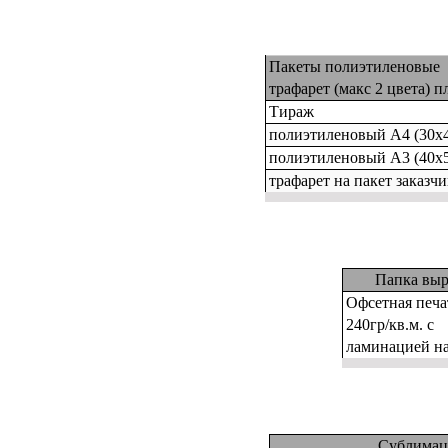
Пакеты полиэтиленовые
трафарет (макс 2 цвета) пл
Тираж
полиэтиленовый А4 (30х
полиэтиленовый А3 (40х
трафарет на пакет заказчи
Папка вы
Офсетная печа
240гр/кв.м. с
ламинацией н
Сублимаци