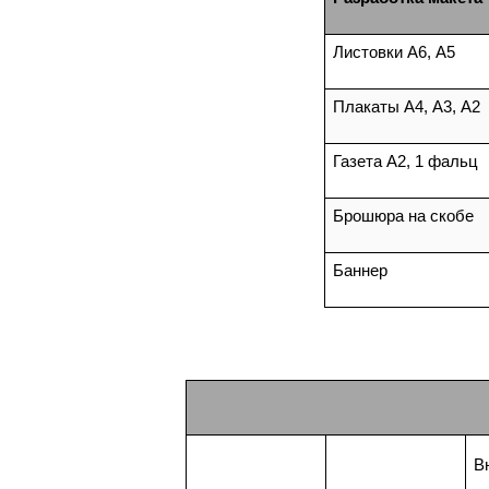
Листовки А6, А5
Плакаты А4, А3, А2
Газета А2, 1 фальц
Брошюра на скобе
Баннер
В