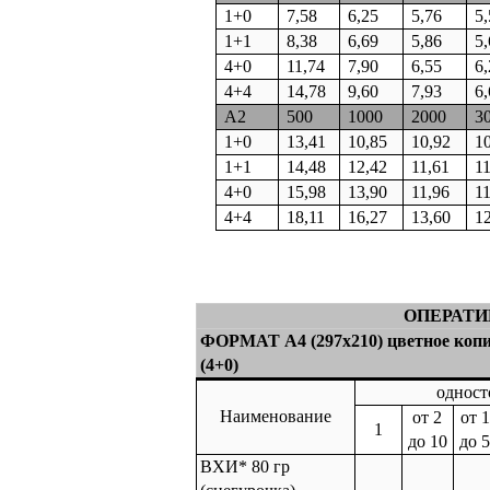
1+0
7,58
6,25
5,76
5
1+1
8,38
6,69
5,86
5
4+0
11,74
7,90
6,55
6
4+4
14,78
9,60
7,93
6
А2
500
1000
2000
3
1+0
13,41
10,85
10,92
1
1+1
14,48
12,42
11,61
1
4+0
15,98
13,90
11,96
1
4+4
18,11
16,27
13,60
1
ОПЕРАТИ
ФОРМАТ А4 (297х210) цветное копи
(4+0)
одност
Наименование
от 2
от 1
1
до 10
до 
ВХИ* 80 гр