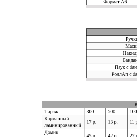
Формат А6
Ручк
Маск
Накид
Банда
Паук с ба
РоллАп с б
Тираж
300
500
10
Карманный
17 р.
13 р.
11 
ламинированный
Домик
45 р.
42 р.
27 