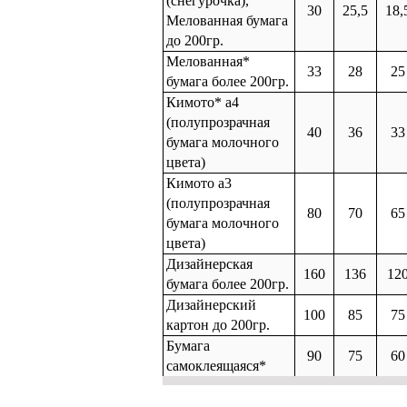
(снегурочка),
30
25,5
18,
Мелованная бумага
до 200гр.
Мелованная*
33
28
25
бумага более 200гр.
Кимото* а4
(полупрозрачная
40
36
33
бумага молочного
цвета)
Кимото а3
(полупрозрачная
80
70
65
бумага молочного
цвета)
Дизайнерская
160
136
12
бумага более 200гр.
Дизайнерский
100
85
75
картон до 200гр.
Бумага
90
75
60
самоклеящаяся*