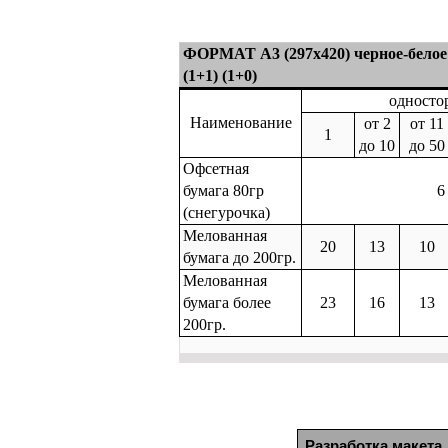
ФОРМАТ А3 (297х420) черное-белое
(1+1) (1+0)
односто
Наименование
от 2
от 11
1
до 10
до 50
Офсетная
бумага 80гр
6
(снегурочка)
Мелованная
20
13
10
бумага до 200гр.
Мелованная
бумага более
23
16
13
200гр.
Разработка макета