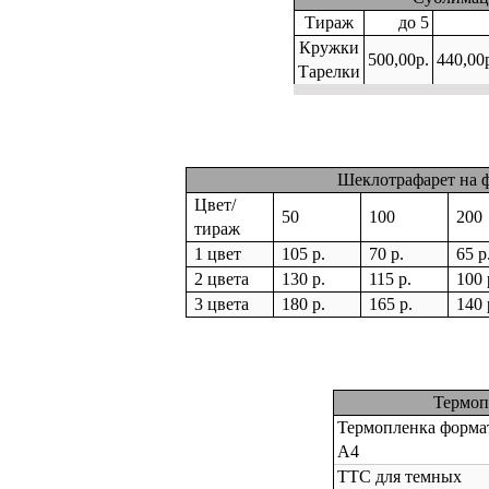
Тираж
до 5
Кружки
500,00р.
440,00
Тарелки
Шеклотрафарет на ф
Цвет/
50
100
200
тираж
1 цвет
105 р.
70 р.
65 р
2 цвета
130 р.
115 р.
100 
3 цвета
180 р.
165 р.
140 
Термоп
Термопленка форма
А4
ТТС для темных