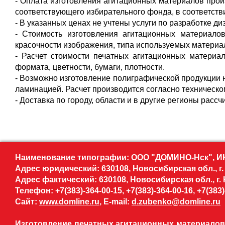
- Оплата изготовления агитационных материалов про
соответствующего избирательного фонда, в соответств
- В указанных ценах не учтены услуги по разработке диз
- Стоимость изготовления агитационных материалов
красочности изображения, типа используемых материа
- Расчет стоимости печатных агитационных материал
формата, цветности, бумаги, плотности.
- Возможно изготовление полиграфической продукции 
ламинацией. Расчет производится согласно техническо
- Доставка по городу, области и в другие регионы расс
Наименование типографии: ООО "ДОМИНО-Нск", ИН
Адрес юридический: 630108, Новосибирская обл., г.
Адрес фактический: 630108, Новосибирская обл., г. 
Телефон: +7(383)-364-00-15, +7(383)-364-00-16, +7(383)
Сайт:
www.domline.ru
, E-mail:
d.zubenko@domline.ru
Изготовление печатных агитационных материалов,