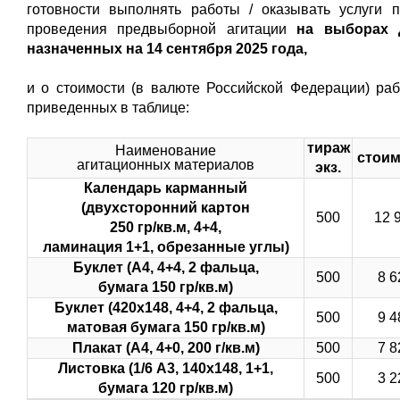
готовности выполнять работы / оказывать услуги 
проведения предвыборной агитации
на выборах 
назначенных на 14 сентября 2025 года,
и о стоимости (в валюте Российской Федерации) раб
приведенных в таблице:
тираж
Наименование
стоим
агитационных материалов
экз.
Календарь карманный
(двухсторонний картон
500
12 
250 гр/кв.м, 4+4,
ламинация 1+1, обрезанные углы)
Буклет (А4, 4+4, 2 фальца,
500
8 6
бумага 150 гр/кв.м)
Буклет (420х148, 4+4, 2 фальца,
500
9 4
матовая бумага 150 гр/кв.м)
Плакат (А4, 4+0, 200 г/кв.м)
500
7 8
Листовка (1/6 А3, 140х148, 1+1,
500
3 2
бумага 120 гр/кв.м)