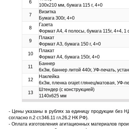
6
100х210 мм, бумага 115 г, 4+0
Визитка
7
Бумага 300г, 4+0
Газета
8
Формат А4, 4 полосы, бумага 115г, 4+4, 1
Плакат
9
Формат А3, бумага 150 г, 4+0
Плакат
10
Формат А4, бумага 150г, 4+0
Баннер
11
6х3м, баннер литой 440г, УФ-печать, уст
Наклейка
12
6х3м, пленка orajet глянец/матовая, УФ-п
Штендер (с конструкцией)
13
1140х625 мм
- Цены указаны в рублях за единицу продукции без 
согласно п.2 ст.346.11 гл.26.2 НК РФ).
- Оплата изготовления агитационных материалов про