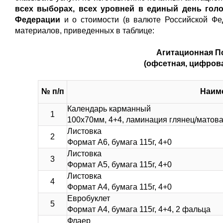
всех выборах, всех уровней в единый день голо
Федерации
и о стоимости (в валюте Российской Фе
материалов, приведенных в таблице:
Агитационная П
(офсетная, цифров
№ п/п
Наим
Календарь карманный
1
100х70мм, 4+4, ламинация глянец/матов
Листовка
2
Формат А6, бумага 115г, 4+0
Листовка
3
Формат А5, бумага 115г, 4+0
Листовка
4
Формат А4, бумага 115г, 4+0
Евробуклет
5
Формат А4, бумага 115г, 4+4, 2 фальца
Флаер