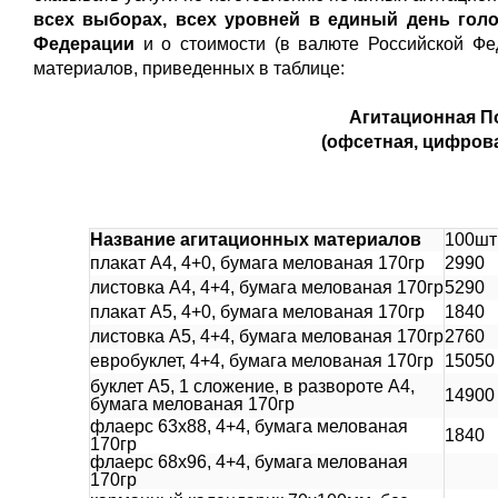
всех выборах, всех уровней в единый день голо
Федерации
и о стоимости (в валюте Российской Фе
материалов, приведенных в таблице:
Агитационная П
(офсетная, цифров
Название агитационных материалов
100шт
плакат А4, 4+0, бумага мелованая 170гр
2990
листовка А4, 4+4, бумага мелованая 170гр
5290
плакат А5, 4+0, бумага мелованая 170гр
1840
листовка А5, 4+4, бумага мелованая 170гр
2760
евробуклет, 4+4, бумага мелованая 170гр
15050
буклет А5, 1 сложение, в развороте А4,
14900
бумага мелованая 170гр
флаерс 63х88, 4+4, бумага мелованая
1840
170гр
флаерс 68х96, 4+4, бумага мелованая
170гр