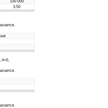
100 000
3,50
агается.
ыше
0
 4+0,
агается.
агается.