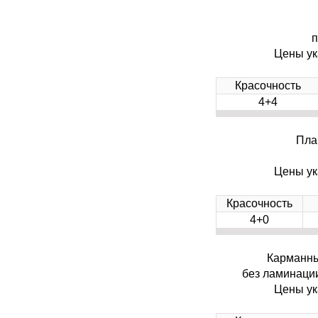
п
Цены ук
Красочность
4+4
Плак
Цены ук
Красочность
4+0
Карманный
без ламинации
Цены ук