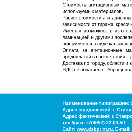
Стоимость агитационных мате
используемых материалов.
Расчет стоимости агитационны
зависимости от тиража, красоч
Имеется возможность изготов
ламинацией и другими послепе
оформляется в виде калькуляц
Оплата за агитационные ма
предоплатой в соответствии с
Доставка по городу, области и
НДС не облагается "Упрощенная
Наименование типографии: О
Адрес юридический: г. Ставр
Адрес фактический: г. Ставро
тел./факс +7(8652)-22-03-50
Сайт:
www.dsbprint.ru
, E-mail: