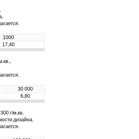
,
а.
агается.
1000
17,40
.кв.,
агается.
30 000
6,80
00 г/м.кв.
мости дизайна.
агается.