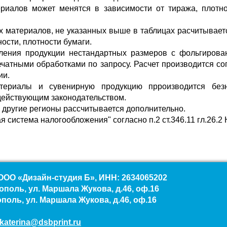
риалов может менятся в зависимости от тиража, плотнос
х материалов, не указанных выше в таблицах расчитываетс
ности, плотности бумаги.
ления продукции нестандартных размеров с фольгирова
чатными обработками по запросу. Расчет производится со
ии.
териалы и сувенирную продукцию прроизводится бе
 действующим законодательством.
 в другие регионы рассчитывается дополнительно.
 система налогообложения" согласно п.2 ст.346.11 гл.26.2 
ОО «Дизайн-студия Б», ИНН: 2634065202
ополь, ул. Маршала Жукова, д.46, оф.16
поль, ул. Маршала Жукова, д.46, оф.16
katerina@dsbprint.ru