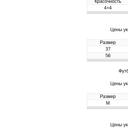
Красочность
4+4
Цены ук
Размер
37
56
Футб
Цены ук
Размер
M
Цены ук