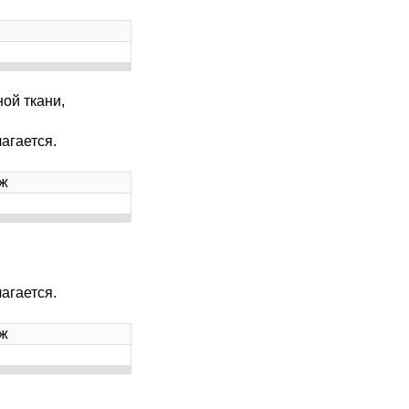
ой ткани,
агается.
ж
агается.
ж