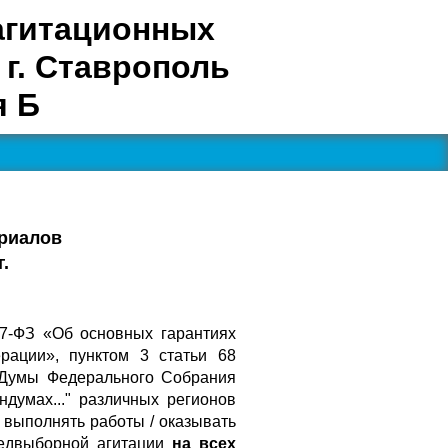
агитационных
г. Ставрополь
я Б
ериалов
г.
67-ФЗ «Об основных гарантиях
рации», пунктом 3 статьи 68
 Думы Федерального Собрания
думах..." различных регионов
 выполнять работы / оказывать
редвыборной агитации
на всех