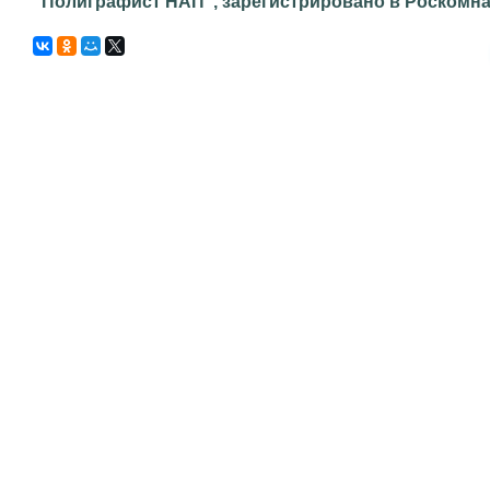
"Полиграфист НАП", зарегистрировано в Роскомнадз