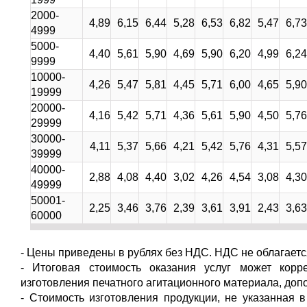
2000-
4,89
6,15
6,44
5,28
6,53
6,82
5,47
6,73
4999
5000-
4,40
5,61
5,90
4,69
5,90
6,20
4,99
6,24
9999
10000-
4,26
5,47
5,81
4,45
5,71
6,00
4,65
5,90
19999
20000-
4,16
5,42
5,71
4,36
5,61
5,90
4,50
5,76
29999
30000-
4,11
5,37
5,66
4,21
5,42
5,76
4,31
5,57
39999
40000-
2,88
4,08
4,40
3,02
4,26
4,54
3,08
4,30
49999
50001-
2,25
3,46
3,76
2,39
3,61
3,91
2,43
3,63
60000
- Цены приведены в рублях без НДС. НДС не облагается
- Итоговая стоимость оказания услуг может корре
изготовления печатного агитационного материала, доп
- Стоимость изготовления продукции, не указанная 