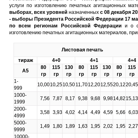
услуги по изготовлению печатных агитационных ма
выборах, всех уровней
назначенных
с 08 декабря 202
- выборы Президента Российской Федерации 17 мар
по всем регионам Российской Федерации
и о 
изготовлению печатных агитационных материалов, при
Листовая печать
тираж
4+0
4+1
4+4
80
115
130
80
115
130
80
115
А5
гр
гр
гр
гр
гр
гр
гр
гр
1-
10,00
10,25
10,50
11,70
12,20
12,55
20,12
20,45
999
1000-
7,56
7,87
8,17
9,38
9,68
9,98
14,82
15,13
1999
2000-
3,58
3,93
4,02
4,14
4,49
4,59
5,66
6,03
4999
5000-
1,49
1,80
1,89
1,63
1,95
2,02
1,95
2,27
9999
10000-