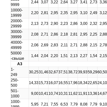
2,44
3,07
3,22
2,64
3,27
3,41
2,73
3,36
9999
10000-
2,20
2,81
2,95
2,35
2,95
3,10
2,49
3,12
19999
20000-
2,13
2,73
2,90
2,23
2,86
3,00
2,32
2,95
29999
30000-
2,08
2,71
2,86
2,18
2,81
2,95
2,25
2,88
39999
40000-
2,06
2,69
2,83
2,11
2,71
2,88
2,15
2,78
49999
50000
1,44
2,04
2,20
1,51
2,13
2,27
1,54
2,15
-свыше
А3
1-
30,25
31,46
32,67
37,51
38,72
39,93
59,29
60,50
249
250-
14,33
15,73
16,07
16,55
17,96
18,34
22,65
24,10
500
501-
9,00
10,41
10,74
10,31
11,62
11,91
13,36
14,67
1000
1000-
5,95
7,21
7,55
6,53
7,79
8,08
7,79
9,10
1999