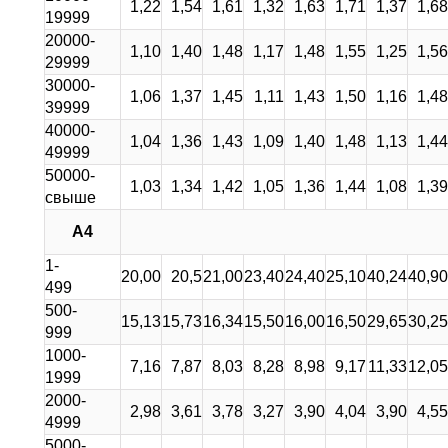
1,22
1,54
1,61
1,32
1,63
1,71
1,37
1,68
19999
20000-
1,10
1,40
1,48
1,17
1,48
1,55
1,25
1,56
29999
30000-
1,06
1,37
1,45
1,11
1,43
1,50
1,16
1,48
39999
40000-
1,04
1,36
1,43
1,09
1,40
1,48
1,13
1,44
49999
50000-
1,03
1,34
1,42
1,05
1,36
1,44
1,08
1,39
свыше
А4
1-
20,00
20,5
21,00
23,40
24,40
25,10
40,24
40,90
499
500-
15,13
15,73
16,34
15,50
16,00
16,50
29,65
30,25
999
1000-
7,16
7,87
8,03
8,28
8,98
9,17
11,33
12,05
1999
2000-
2,98
3,61
3,78
3,27
3,90
4,04
3,90
4,55
4999
5000-