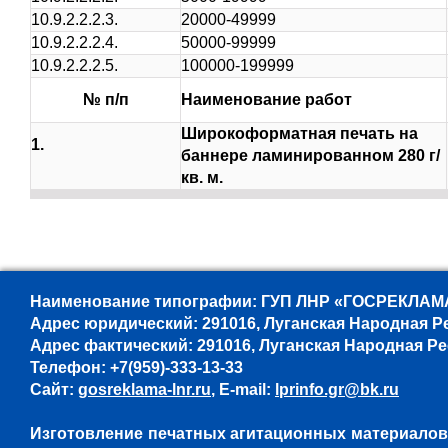
10.9.2.2.2.3.
20000-49999
10.9.2.2.2.4.
50000-99999
10.9.2.2.2.5.
100000-199999
№ п/п
Наименование работ
Широкоформатная печать на
1.
баннере ламинированном 280 г/
кв. м.
Наименование типографии: ГУП ЛНР «ГОСРЕКЛАМА
Адрес юридический: 291016, Луганская Народная Респ
Адрес фактический: 291016, Луганская Народная Респу
Телефон: +7(959)-333-13-33
Сайт:
gosreklama-lnr.ru
, E-mail:
lprinfo.gr@bk.ru
Изготовление печатных агитационных материалов,