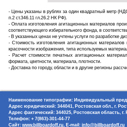
- Цены указаны в рублях за один квадратный метр (Н
п.2 ст.346.11 гл.26.2 НК РФ).
- Оплата изготовления агитационных материалов про
соответствующего избирательного фонда, в соответств
- В указанных ценах не учтены услуги по разработке диз
- Стоимость изготовления агитационных материалов 
красочности изображения, типа используемых материа
- Расчет стоимости печатных агитационных материал
формата, цветности, материала, плотности.
- Доставка по городу, области и в другие регионы расс
Наименование типографии: Индивидуальный предп
Адрес юридический: 344041, Ростовская обл., г. Рос
Адрес фактический: 344025, Ростовская область, г. 
Телефон: + 7(863)-301-44-77
Сайт:
www.billboardoff.ru
, E-mail:
info@billboardoff.ru