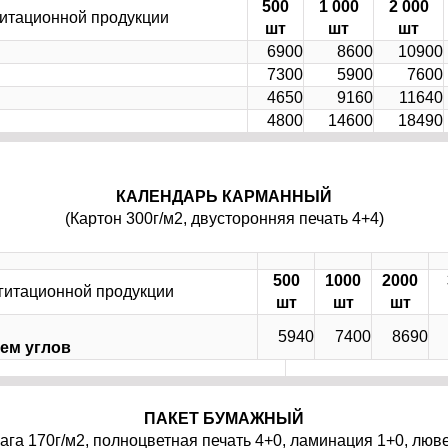
500
1 000
2 000
итационной продукции
шт
шт
шт
6900
8600
10900
7300
5900
7600
4650
9160
11640
4800
14600
18490
КАЛЕНДАРЬ КАРМАННЫЙ
(Картон 300г/м2, двусторонняя печать 4+4)
500
1000
2000
гитационной продукции
шт
шт
шт
5940
7400
8690
ием углов
ПАКЕТ БУМАЖНЫЙ
га 170г/м2, полноцветная печать 4+0, ламинация 1+0, люв