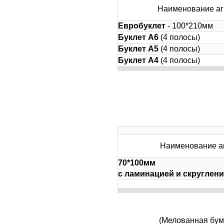
Наименование аг
Евробуклет
- 100*210мм
Буклет
А6
(4 полосы)
Буклет
А5
(4 полосы)
Буклет
А4
(4 полосы)
Наименование а
70*100мм
с ламинацией и скруглен
(Мелованная бума