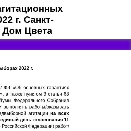
агитационных
2 г. Санкт-
 Дом Цвета
борах 2022 г.
67-ФЗ «Об основных гарантиях
, а также пунктом 3 статьи 68
 Думы Федерального Собрания
и выполнять работы/оказывать
редвыборной агитации
на всех
 единый день голосования 11
е Российской Федерации) работ/