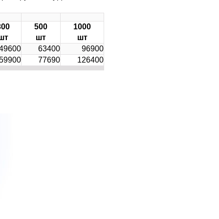
300
500
1000
шт
шт
шт
49600
63400
96900
59900
77690
126400