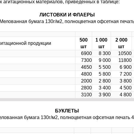
ых агитационных материалов, приведенных в таблице:
ЛИСТОВКИ И ФЛАЕРЫ
(Мелованная бумага 130г/м2, полноцветная офсетная печать
500
1 000
2 000
итационной продукции
шт
шт
шт
6900
8 300
10500
7300
9 000
11800
4650
5 500
6 900
4800
5 800
7 200
2000
2 800
3 800
2800
3 400
4 500
3100
3 900
4 800
БУКЛЕТЫ
елованная бумага 130г/м2, полноцветная офсетная печать 4