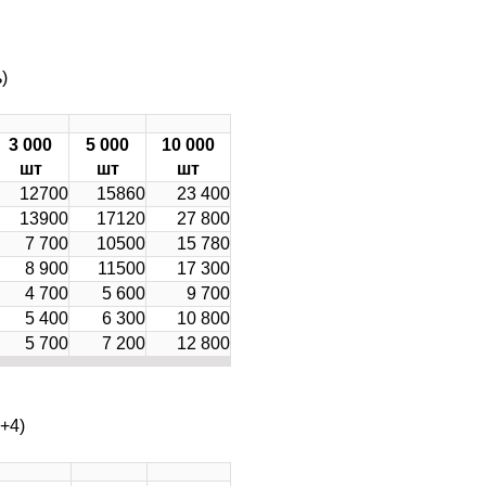
)
3 000
5 000
10 000
шт
шт
шт
12700
15860
23 400
13900
17120
27 800
7 700
10500
15 780
8 900
11500
17 300
4 700
5 600
9 700
5 400
6 300
10 800
5 700
7 200
12 800
+4)