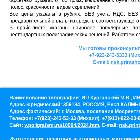
офсетных бумагах от 65 гр/м2, мелованных бумаг от
полос, красочности, видов скреплений.
Все цены указаны в рублях, БЕЗ учета НДС, БЕЗ 
предварительной оплаты из средств соответствующего
В прайс-листе указаны наиболее популярные по
нестандартных полиграфических решений. Работаем со
Мы готовы проконсуль
+7-923-243-5333 (Мих
E
-
mail
:
nsk.printsh
Наименование типографии: ИП Курганский М.В., ИН
Адрес юридический: 359184, РОССИЯ, Респ КАЛМ
Адрес фактический: г. Москва, поселение Мосрентген
Телефон: +7(923)-243-53-33 (Михаил), +7(913)-922-23-
Сайт:
v.poligrafsmi.ru/10994/2024.htm
, E-mail:
nsk.prin
Изготовление печатных агитационных материалов