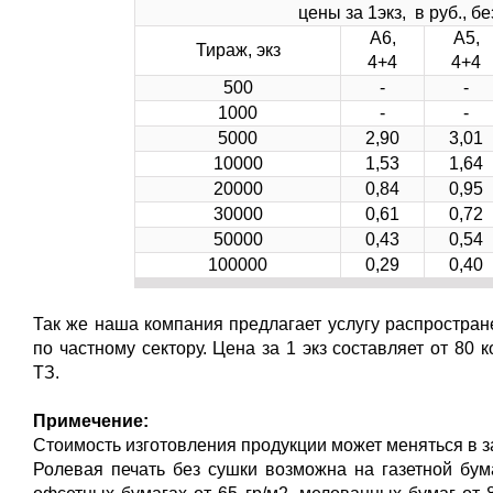
цены за 1экз, в руб., б
А6,
А5,
Тираж, экз
4+4
4+4
500
-
-
1000
-
-
5000
2,90
3,01
10000
1,53
1,64
20000
0,84
0,95
30000
0,61
0,72
50000
0,43
0,54
100000
0,29
0,40
Так же наша компания предлагает услугу распростра
по частному сектору. Цена за 1 экз составляет от 80
ТЗ.
Примечение:
Стоимость изготовления продукции может меняться в з
Ролевая печать без сушки возможна на газетной бум