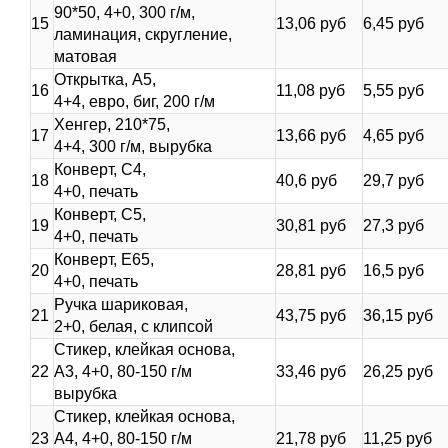
90*50, 4+0, 300 г/м,
15
13,06 руб
6,45 руб
ламинация, скругление,
матовая
Открытка, А5,
16
11,08 руб
5,55 руб
4+4, евро, биг, 200 г/м
Хенгер, 210*75,
17
13,66 руб
4,65 руб
4+4, 300 г/м, вырубка
Конверт, С4,
18
40,6 руб
29,7 руб
4+0, печать
Конверт, С5,
19
30,81 руб
27,3 руб
4+0, печать
Конверт, Е65,
20
28,81 руб
16,5 руб
4+0, печать
Ручка шариковая,
21
43,75 руб
36,15 руб
2+0, белая, с клипсой
Стикер, клейкая основа,
22
А3, 4+0, 80-150 г/м
33,46 руб
26,25 руб
вырубка
Стикер, клейкая основа,
23
А4, 4+0, 80-150 г/м
21,78 руб
11,25 руб