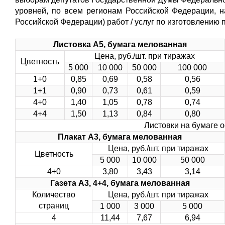
уровней, по всем регионам Российской Федерации, 
Российской Федерации) работ / услуг по изготовлению
Листовка А5, бумага мелованная
Цена, руб./шт. при тиражах
Цветность
5 000
10 000
50 000
100 000
1+0
0,85
0,69
0,58
0,56
1+1
0,90
0,73
0,61
0,59
4+0
1,40
1,05
0,78
0,74
4+4
1,50
1,13
0,84
0,80
Листовки на бумаге о
Плакат А3, бумага мелованная
Цена, руб./шт. при тиражах
Цветность
5 000
10 000
50 000
4+0
3,80
3,43
3,14
Газета А3, 4+4, бумага мелованная
Количество
Цена, руб./шт. при тиражах
страниц
1 000
3 000
5 000
4
11,44
7,67
6,94