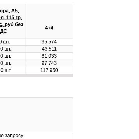
ра, А5,
л. 115 гр,
с,
руб без
4+4
ДС
0 шт.
35 574
0 шт.
43 511
0 шт.
81 033
0 шт.
97 743
00 шт
117 950
по запросу