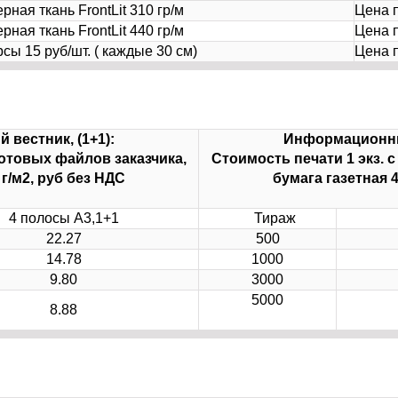
рная ткань FrontLit 310 гр/м
Цена 
рная ткань FrontLit 440 гр/м
Цена 
 15 руб/шт. ( каждые 30 см)
Цена 
вестник, (1+1):
Информационный
готовых файлов заказчика,
Стоимость печати 1 экз. 
 г/м2, руб без НДС
бумага газетная 4
4 полосы А3,1+1
Тираж
22.27
500
14.78
1000
9.80
3000
5000
8.88