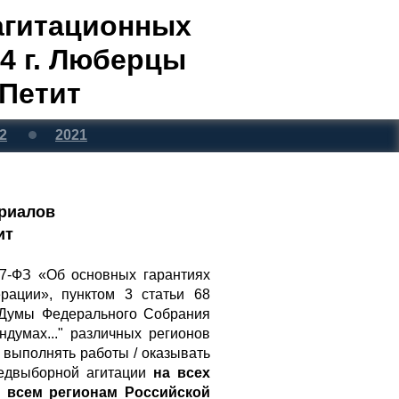
агитационных
4 г. Люберцы
Петит
2
2021
ериалов
ит
67-ФЗ «Об основных гарантиях
рации», пунктом 3 статьи 68
 Думы Федерального Собрания
думах..." различных регионов
 выполнять работы / оказывать
редвыборной агитации
на всех
по всем регионам Российской