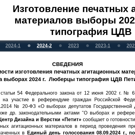
Изготовление печатных 
материалов выборы 202
типография ЦДВ 
2024-1
2024-2
2023
2023-1
202
СВЕДЕНИЯ
мости изготовления печатных агитационных мат
а выборах 2024 г. Люберцы типография ЦДВ Пет
1 статьи 54 Федерального закона от 12 июня 2002 г. № 
 на участие в референдуме граждан Российской Феде
02.2014 № 20-ФЗ «О выборах депутатов Государственной
кже др. законодательными актами "О выборах и референ
ентр Дизайна и Верстки «Петит»
сообщает о готовности
атных агитационных материалов в период проведения п
аченных в
Единый день голосования 08.09.2024 г., 