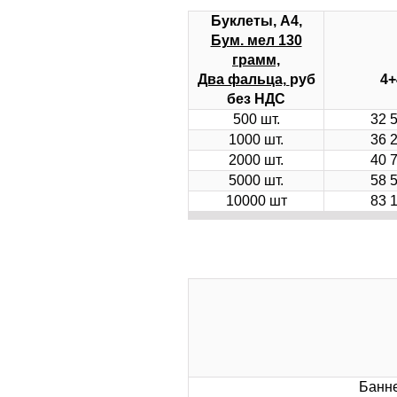
Буклеты, А4,
Бум. мел 130
грамм,
Два фальца,
руб
4+
без НДС
500 шт.
32 
1000 шт.
36 
2000 шт.
40 
5000 шт.
58 
10000 шт
83 
Банне