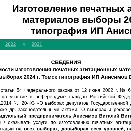
Изготовление печатных 
материалов выборы 20
типография ИП Анис
2022
2021
СВЕДЕНИЯ
мости изготовления печатных агитационных мат
выборах 2024 г.
Томск типография ИП Анисимов В
1 статьи 54 Федерального закона от 12 июня 2002 г. № 
 на участие в референдуме граждан Российской Феде
02.2014 № 20-ФЗ «О выборах депутатов Государственной
кже др. законодательными актами "О выборах и референ
идуальный предприниматель Анисимов Виталий Витал
ы / оказывать услуги по изготовлению печатных агита
гитации
на всех выборах, довыборах всех уровней
,
н