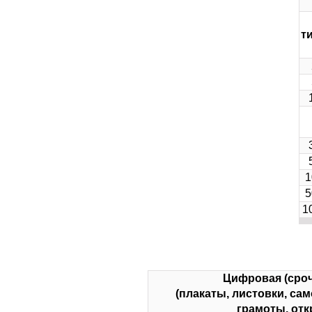
т
1
5
1
Цифровая (сроч
(плакаты, листовки, са
грамоты, отк