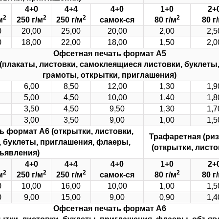
4+0
4+4
4+0
1+0
2+
2
2
2
2
м
250 г/м
250 г/м
самок-ся
80 г/м
80 г
0
20,00
25,00
20,00
2,00
2,5
0
18,00
22,00
18,00
1,50
2,0
Офсетная печать
формат А5
(плакаты, листовки, самоклеящиеся листовки, буклеты
грамоты, открытки, приглашения)
6,00
8,50
12,00
1,30
1,9
5,00
4,50
10,00
1,40
1,8
3,50
4,50
9,50
1,30
1,7
3,00
3,50
9,00
1,00
1,5
ть
формат А6
(открытки, листовки,
Трафаретная (ри
 буклеты, приглашения, флаеры,
(открытки, лист
ъявления)
4+0
4+4
4+0
1+0
2+
2
2
2
2
м
250 г/м
250 г/м
самок-ся
80 г/м
80 г
0
10,00
16,00
10,00
1,00
1,5
0
9,00
15,00
9,00
0,90
1,4
Офсетная печать
формат А6