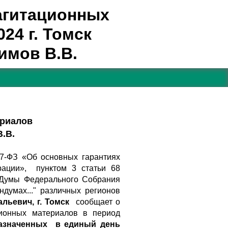
агитационных
24 г. Томск
имов В.В.
ериалов
.В.
67-ФЗ «Об основных гарантиях
рации», пунктом 3 статьи 68
 Думы Федерального Собрания
думах..." различных регионов
ьевич, г. Томск
сообщает о
ционных материалов в период
азначенных
в единый день