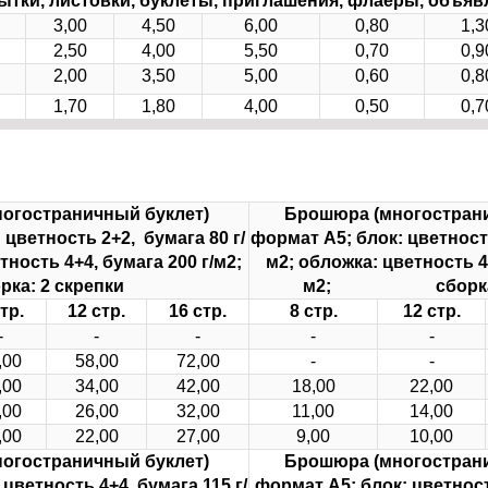
ытки, листовки, буклеты, приглашения, флаеры, объяв
3,00
4,50
6,00
0,80
1,3
2,50
4,00
5,50
0,70
0,9
2,00
3,50
5,00
0,60
0,8
1,70
1,80
4,00
0,50
0,7
огостраничный буклет)
Брошюра (многострани
 цветность 2+2, бумага 80 г/
формат А5;
блок: цветность
тность 4+4, бумага 200 г/м2;
м2; обложка: цветность 4+
рка: 2 скрепки
м2; сборка: 2
тр.
12 стр.
16 стр.
8 стр.
12 стр.
-
-
-
-
-
,00
58,00
72,00
-
-
,00
34,00
42,00
18,00
22,00
,00
26,00
32,00
11,00
14,00
,00
22,00
27,00
9,00
10,00
огостраничный буклет)
Брошюра (многострани
 цветность 4+4, бумага 115 г/
формат А5;
блок: цветност