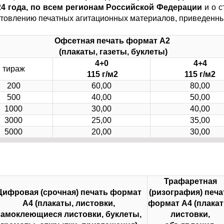
24 года, по всем регионам Российской Федерации
и о с
готовлению печатных агитационных материалов, приведенн
Офсетная печать
формат А2
(плакаты, газеты, буклеты)
4+0
4+4
тираж
115 г/м2
115 г/м2
200
60,00
80,00
500
40,00
50,00
1000
30,00
40,00
3000
25,00
35,00
5000
20,00
30,00
Трафаретная
Цифровая (срочная) печать
формат
(ризография) печа
А4
(плакаты, листовки,
формат А4
(плакат
самоклеющиеся листовки, буклеты,
листовки,