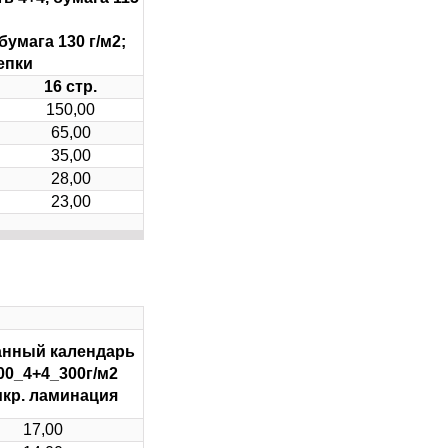
бумага 130 г/м2;
епки
16 стр.
150,00
65,00
35,00
28,00
23,00
нный календарь
00_4+4_300г/м2
мкр. ламинация
17,00