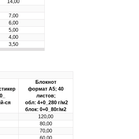
14,00
7,00
6,00
5,00
4,00
3,50
Блокнот
стикер
формат А5; 40
0_
листов;
й-ся
обл: 4+0_280 г/м2
блок: 0+0_80г/м2
120,00
80,00
70,00
60,00