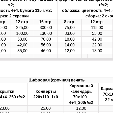
м2;
г/м2;
ость 4+4, бумага 115 г/м2;
обложка: цветность 4+4, 
рка: 2 скрепки
сборка: 2 скр
стр.
12 стр.
16 стр.
8 стр.
12 стр.
0,00
225,00
300,00
75,00
115,00
,00
100,00
130,00
33,00
55,00
,00
53,00
70,00
18,00
42,00
,00
42,00
56,00
14,00
22,00
,00
35,00
46,00
12,00
18,00
Цифровая (срочная) печать
Карманный
Карма
крытки
Конверты
календарь
70х1
4+4_250 г/м2
220х110_1+0
70х100_
32 
4+4_300г/м2
23,00
25,00
12,00