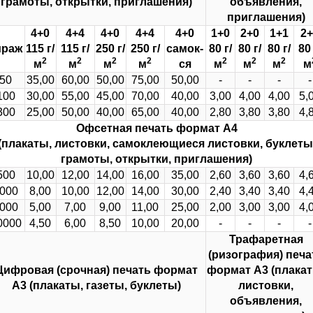
грамоты, открытки, приглашения)
объявления,
приглашения)
4+0
4+4
4+0
4+4
4+0
1+0
2+0
1+1
2+
ираж
115 г/
115 г/
250 г/
250 г/
самок-
80 г/
80 г/
80 г/
80 
2
2
2
2
2
2
2
м
м
м
м
ся
м
м
м
м
50
35,00
60,00
50,00
75,00
50,00
-
-
-
-
100
30,00
55,00
45,00
70,00
40,00
3,00
4,00
4,00
5,
300
25,00
50,00
40,00
65,00
40,00
2,80
3,80
3,80
4,
Офсетная печать
формат А4
(плакаты, листовки, самоклеющиеся листовки, буклеты
грамоты, открытки, приглашения)
500
10,00
12,00
14,00
16,00
35,00
2,60
3,60
3,60
4,
000
8,00
10,00
12,00
14,00
30,00
2,40
3,40
3,40
4,
000
5,00
7,00
9,00
11,00
25,00
2,00
3,00
3,00
4,
0000
4,50
6,00
8,50
10,00
20,00
-
-
-
-
Трафаретная
(ризография) печа
Цифровая (срочная) печать
формат
формат А3
(плакат
А3
(плакаты, газеты, буклеты)
листовки,
объявления,