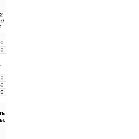
2
г/
2
00
80
,
60
40
00
ть
ы,