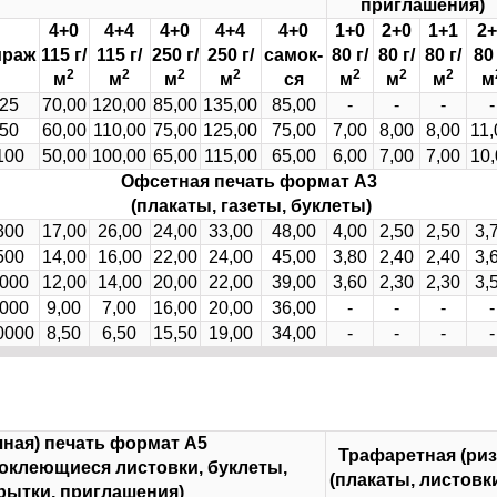
приглашения)
4+0
4+4
4+0
4+4
4+0
1+0
2+0
1+1
2+
ираж
115 г/
115 г/
250 г/
250 г/
самок-
80 г/
80 г/
80 г/
80 
2
2
2
2
2
2
2
м
м
м
м
ся
м
м
м
м
25
70,00
120,00
85,00
135,00
85,00
-
-
-
-
50
60,00
110,00
75,00
125,00
75,00
7,00
8,00
8,00
11,
100
50,00
100,00
65,00
115,00
65,00
6,00
7,00
7,00
10,
Офсетная печать
формат А3
(плакаты, газеты, буклеты)
300
17,00
26,00
24,00
33,00
48,00
4,00
2,50
2,50
3,
500
14,00
16,00
22,00
24,00
45,00
3,80
2,40
2,40
3,
000
12,00
14,00
20,00
22,00
39,00
3,60
2,30
2,30
3,
000
9,00
7,00
16,00
20,00
36,00
-
-
-
-
0000
8,50
6,50
15,50
19,00
34,00
-
-
-
-
ная) печать
формат А5
Трафаретная (ри
моклеющиеся листовки, буклеты,
(плакаты, листовк
рытки, приглашения)