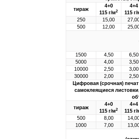
4+0
4+4
тираж
2
115 г/м
115 г/
250
15,00
27,0
500
12,00
25,0
1500
4,50
6,50
5000
4,00
3,50
10000
2,50
3,00
30000
2,00
2,50
Цифровая (срочная) печа
самоклеящиеся листовки,
об
4+0
4+4
тираж
2
115 г/м
115 г/
500
8,00
14,0
1000
7,00
13,0