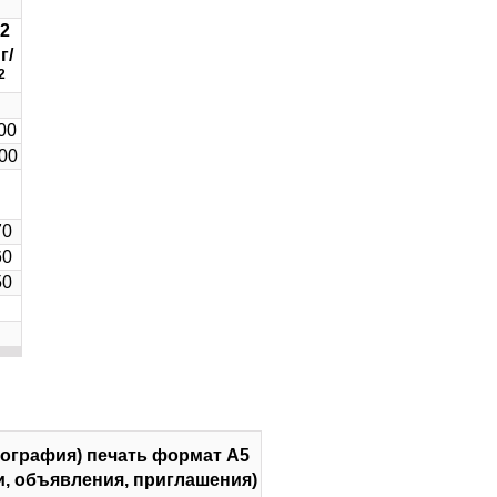
2
г/
2
00
00
70
60
50
зография) печать
формат А5
и, объявления, приглашения)