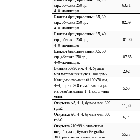
стр., обложка 250 гр,
63,71
4+0+ламинация
Блокнот брендированный А5, 30
стр., обложка 250 гр.,
82,39
4+0+ламинация
Блокнот брендированный А5, 40
стр., обложка 250 гр.,
101,06
4+0+ламинация
Блокнот брендированный А5, 50
стр.,обложка 250 гр.,
107,65
4+0+ламинация.
Визитка 50х90 мм, 4+4, бумага
2,62
мел матовая/глянцевая, 300 гр/м2
Календарь карманный 100х70 мм,
4+4, картон 300 гр/м2, ламинация
5,53
матовая/глянцевая 1+1, скругление
углов
Открытка А5, 4+4, бумага мел. 300
11,56
гр/м2
Открытка А6, 4+4, бумага мел. 300
6,74
гр/м2
Открытка 210х99 в сложенном
виде, 1 фальц, бумага Pergrafica
55,77
300 гр/м2 высокобелая, матовая