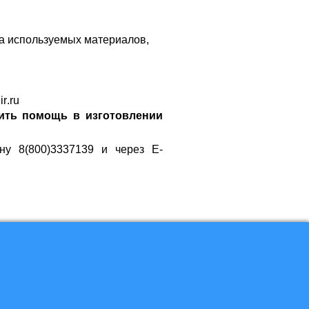
па используемых материалов,
ir
.
ru
ить помощь в изготовлении
у 8(800)3337139 и через E-