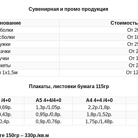
Сувенирная и промо продукция
нование
Стоимость 
болки
От 2
сболки
От 1
ужки
От 2
ачки
От 
учки
От 
кеты
От 
 1х1,5м
От 1
Плакаты, листовки бумага 115гр
 /4+0
А5 4+4/4+0
А4 4+4 /4+0
0,69р.
1,3р./1,05р.
2,2р./1,8р.
0,43р.
0,95р./0,8р.
1,8р./1,52р.
0,4р.
0,9р./0,76р.
1,75р./1,48р.
 150гр – 330р./кв.м