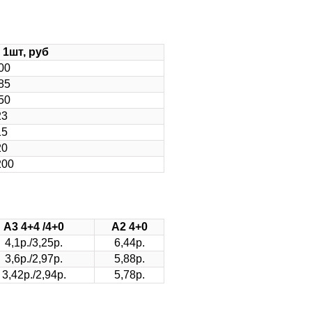
1шт, руб
00
85
50
23
15
20
200
А3 4+4 /4+0
А2 4+0
4,1р./3,25р.
6,44р.
3,6р./2,97р.
5,88р.
3,42р./2,94р.
5,78р.