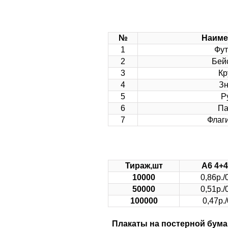
№
Наиме
1
Фут
2
Бей
3
Кр
4
Зн
5
Р
6
Па
7
Флаги
Тираж,шт
А6 4+4
10000
0,86р./
50000
0,51р./
100000
0,47р./
Плакаты на постерной бумаге