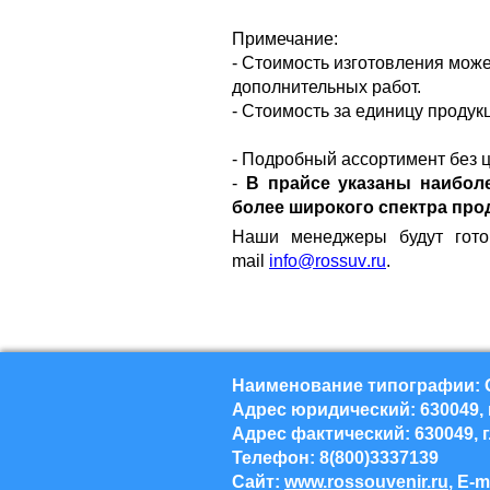
Примечание:
- Стоимость изготовления може
дополнительных работ.
- Стоимость за единицу продук
- Подробный ассортимент без 
-
В прайсе указаны наибол
более широкого спектра про
Наши менеджеры будут гото
mail
info
@
rossuv
.
ru
.
Наименование типографии: О
Адрес юридический: 630049, г
Адрес фактический: 630049, г
Телефон: 8(800)3337139
Сайт:
www.rossouvenir.ru
, E-m