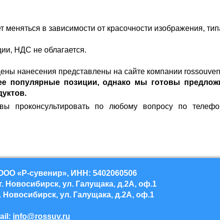
т меняться в зависимости от красочности изображения, ти
ции, НДС не облагается.
цены нанесения представлены на сайте компании
rossouven
ее популярные позиции, однако мы готовы предлож
дуктов.
вы проконсультировать по любому вопросу по телефон
ОО «Р-сувенир», ИНН: 5402060506
. Новосибирск, ул. Галущака, д.2А, оф.1
. Новосибирск, ул. Галущака, д.2А, оф.1
ail:
info@rossuv.ru