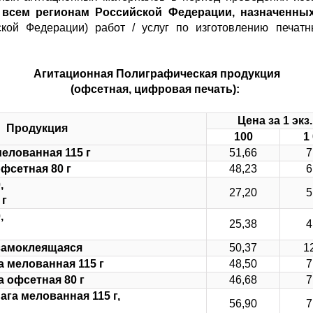
 всем регионам Российской Федерации, назначенных 
ской Федерации) работ / услуг по изготовлению печатн
Агитационная Полиграфическая продукция
(офсетная, цифровая печать):
Цена за 1 экз
Продукция
100
1
мелованная 115 г
51,66
7
офсетная 80 г
48,23
6
,
27,20
5
 г
,
25,38
4
 самоклеящаяся
50,37
1
а мелованная 115 г
48,50
7
а офсетная 80 г
46,68
7
ага мелованная 115 г,
56,90
7