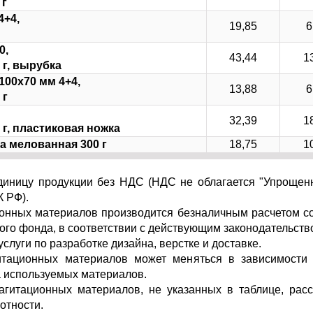
 г
4+4,
19,85
6
0,
43,44
1
 г, вырубка
00х70 мм 4+4,
13,88
6
 г
32,39
1
 г, пластиковая ножка
а мелованная 300 г
18,75
1
единицу продукции без НДС (НДС не облагается "Упрощен
К РФ).
ионных материалов производится безналичным расчетом с
ого фонда, в соответствии с действующим законодательств
услуги по разработке дизайна, верстке и доставке.
итационных материалов может меняться в зависимости 
а используемых материалов.
 агитационных материалов, не указанных в таблице, расс
отности.