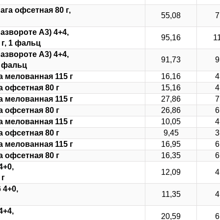
ага офсетная 80 г,
55,08
7
развороте А3) 4+4,
95,16
1
г, 1 фальц
развороте А3) 4+4,
91,73
9
1 фальц
а мелованная 115 г
16,16
4
а офсетная 80 г
15,16
4
а мелованная 115 г
27,86
7
а офсетная 80 г
26,86
6
а мелованная 115 г
10,05
4
а офсетная 80 г
9,45
3
а мелованная 115 г
16,95
6
а офсетная 80 г
16,35
6
4+0,
12,09
4
 г
 4+0,
11,35
4
4+4,
20,59
6