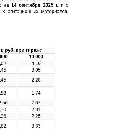
на 14 сентября 2025 г.
и о
ых агитационных материалов,
. в руб. при тираже
000
10
000
,62
4,10
,45
3,05
,45
2,28
,83
1,74
2,56
7,07
,70
2,81
,06
2,25
,82
3,33