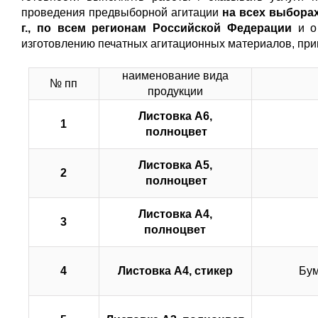
проведения предвыборной агитации
на всех выборах
г., по всем регионам Российской Федерации
и о
изготовлению печатных агитационных материалов, при
наименование вида
№ пп
продукции
Листовка А6,
1
полноцвет
Листовка А5,
2
полноцвет
Листовка А4,
3
полноцвет
4
Листовка А4, стикер
Бум