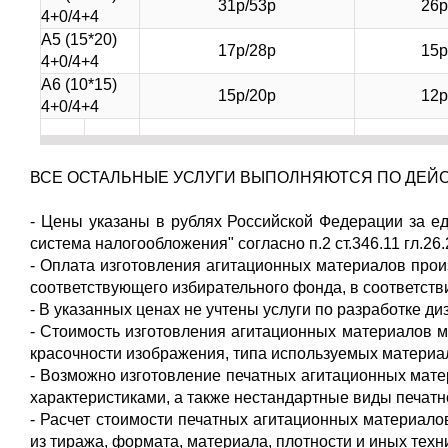
31р/53р
26р
4+0/4+4
А5 (15*20)
17р/28р
15р
4+0/4+4
А6 (10*15)
15р/20р
12р
4+0/4+4
ВСЕ ОСТАЛЬНЫЕ УСЛУГИ ВЫПОЛНЯЮТСЯ ПО ДЕЙ
- Цены указаны в рублях Российской Федерации за е
система налогообложения" согласно п.2 ст.346.11 гл.26
- Оплата изготовления агитационных материалов про
соответствующего избирательного фонда, в соответств
- В указанных ценах не учтены услуги по разработке диз
- Стоимость изготовления агитационных материалов мо
красочности изображения, типа используемых материа
- Возможно изготовление печатных агитационных матер
характеристиками, а также нестандартные виды печатн
- Расчет стоимости печатных агитационных материало
из тиража, формата, материала, плотности и иных техн