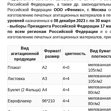
Российской Федерации», а также др. законодательн
Российской Федерации
ООО «Феникс», г. Москва
со
изготовлению печатных агитационных материалов в п
уровней
назначенных
с 08 декабря 2023 г. по 30 марта
- выборы Президента Российской Федерации 17 мар
по всем регионам Российской Федерации
и о 
изготовлению печатных агитационных материалов, при
Вид
Формат/
Вид бумаг
агитационной
цветность
размер
плотност
продукции
мелованная
Плакат
А2
4+0
105г/м2
мелованная
Листовка
А3
4+4
105г/м2
мелованная
Буклет (2 Фальца)
А4
4+4
80г/м2
мелованная
Еврофлаеер
96*210
4+4
80г/м2
мелованная