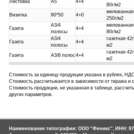
Листовка
А5
4+4
80г/м2
мелованная
Визитка
90*50
4+0
250г/м2
А3/4
мелованная
Газета
4+4
полосы
80г/м2
А3/4
газетная 42г
Газета
4+4
полосы
м2
газетная 42г
Газета
А3/8 полос
4+4
м2
Стоимость за единицу продукции указана в рублях, НДС
Стоимость рассчитывается в зависимости от тиража и 
Стоимость продукции, не указанная в таблице, рассчиты
других параметров.
Наименование типографии: ООО "Феникс", ИНН: 97