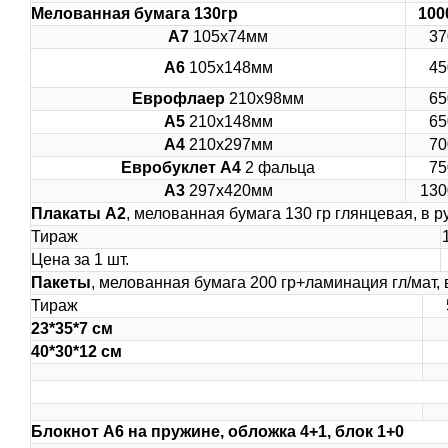
Мелованная бумага 130гр
100
А7
105х74мм
37
А6
105х148мм
45
Еврофлаер
210х98мм
65
А5
210х148мм
65
А4
210х297мм
70
Евробуклет А4
2 фальца
75
А3
297х420мм
130
Плакаты А2
, мелованная бумага 130 гр глянцевая, в р
Тираж
Цена за 1 шт.
Пакеты
, мелованная бумага 200 гр+ламинация гл/мат, 
Тираж
23*35*7 см
40*30*12 см
Блокнот А6 на пружине, обложка 4+1, блок 1+0