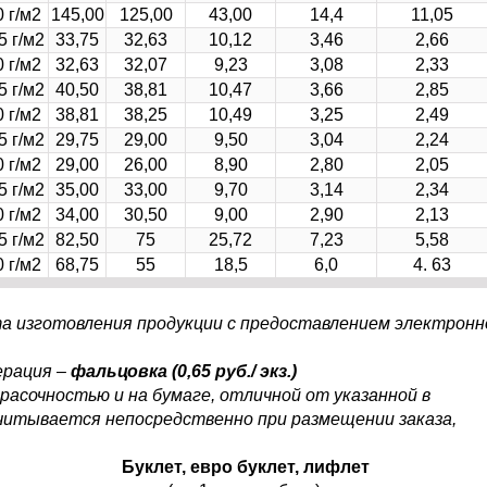
 г/м2
145,00
125,00
43,00
14,4
11,05
5 г/м2
33,75
32,63
10,12
3,46
2,66
 г/м2
32,63
32,07
9,23
3,08
2,33
5 г/м2
40,50
38,81
10,47
3,66
2,85
 г/м2
38,81
38,25
10,49
3,25
2,49
5 г/м2
29,75
29,00
9,50
3,04
2,24
 г/м2
29,00
26,00
8,90
2,80
2,05
5 г/м2
35,00
33,00
9,70
3,14
2,34
 г/м2
34,00
30,50
9,00
2,90
2,13
5 г/м2
82,50
75
25,72
7,23
5,58
 г/м2
68,75
55
18,5
6,0
4. 63
а изготовления продукции с предоставлением электронн
ерация –
фальцовка (0,65 руб./ экз.)
расочностью и на бумаге, отличной от указанной в
читывается непосредственно при размещении заказа,
Буклет, евро буклет, лифлет