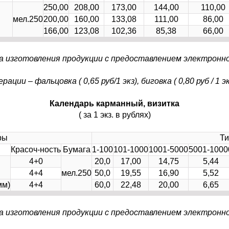
250,00
208,00
173,00
144,00
110,00
мел.250
200,00
160,00
133,08
111,00
86,00
166,00
123,08
102,36
85,38
66,00
а изготовления продукции с предоставлением электронн
ии – фальцовка ( 0,65 руб/1 экз), биговка ( 0,80 руб / 1 эк
Календарь карманный, визитка
( за 1 экз. в рублях)
ры
Ти
Красоч-ность
Бумага
1-100
101-1000
1001-5000
5001-1000
4+0
20,0
17,00
14,75
5,44
4+4
мел.250
50,0
19,55
16,90
5,52
мм)
4+4
60,0
22,48
20,00
6,65
а изготовления продукции с предоставлением электронн