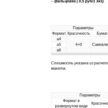
–
фальцовка ( 0,5 руб/1 экз).
Параметры
Формат
Красочность
Бумаг
а4
а5
4+0
Самокле
а6
Стоимость указана из расчет
макета.
Параметры
Формат в
Красочно
развернутом виде