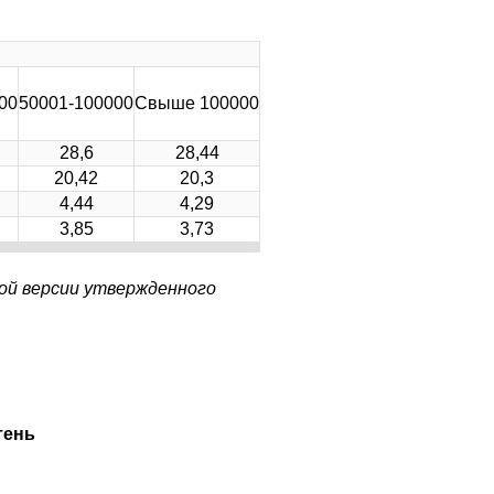
00
50001-100000
Свыше 100000
28,6
28,44
20,42
20,3
4,44
4,29
3,85
3,73
ой версии утвержденного
тень