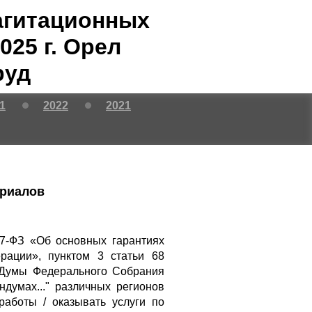
агитационных
25 г. Орел
руд
1
2022
2021
ериалов
67-ФЗ «Об основных гарантиях
рации», пунктом 3 статьи 68
 Думы Федерального Собрания
думах..." различных регионов
аботы / оказывать услуги по