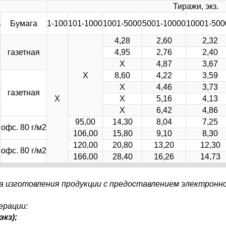
Тиражи, экз.
ь
Бумага
1-100
101-1000
1001-5000
5001-10000
10001-500
4,28
2,60
2,32
газетная
4,95
2,76
2,40
Х
4,87
3,67
Х
8,60
4,22
3,59
Х
4,46
3,73
газетная
Х
Х
5,16
4,13
Х
6,42
4,86
95,00
14,30
8,04
7,25
офс. 80 г/м2
106,00
15,80
9,10
8,30
120,00
20,80
13,20
12,30
офс. 80 г/м2
166,00
28,40
16,26
14,73
а изготовления продукции с предоставлением электронн
ерации:
 экз);