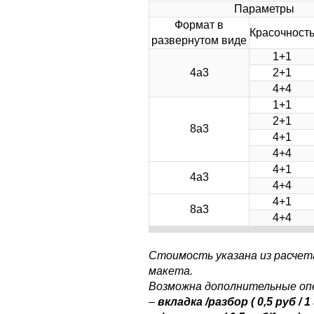
Параметры
Формат в
Красочност
развернутом виде
1+1
4а3
2+1
4+4
1+1
2+1
8а3
4+1
4+4
4+1
4а3
4+4
4+1
8а3
4+4
Стоимость указана из расчет
макета.
Возможна дополнительные оп
–
вкладка /разбор
( 0,5 руб / 1