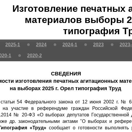
Изготовление печатных 
материалов выборы 20
типография Т
2025-1
2024
2024-1
2023
2023-
020-1
2020-2
СВЕДЕНИЯ
мости изготовления печатных агитационных мат
на выборах 2025 г.
Орел типография Труд
1 статьи 54 Федерального закона от 12 июня 2002 г. № 
 на участие в референдуме граждан Российской Феде
02.2014 № 20-ФЗ «О выборах депутатов Государственной
кже др. законодательными актами "О выборах и референ
Типография «Труд»
сообщает о готовности выполнять р