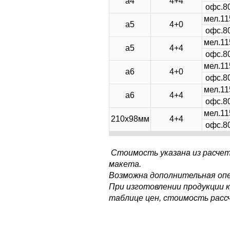
а4
4+4
офс.80
мел.11
а5
4+0
офс.80
мел.11
а5
4+4
офс.80
мел.11
а6
4+0
офс.80
мел.11
а6
4+4
офс.80
мел.11
210х98мм
4+4
офс.80
Стоимость указана из расчет
макета.
Возможна дополнительная оп
При изготовлении продукции к
таблице цен, стоимость расс