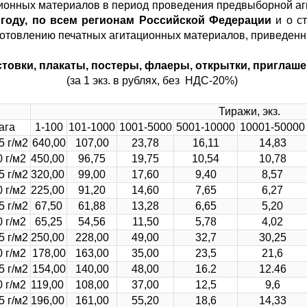
ционных материалов в период проведения предвыборной а
году,
по всем регионам Российской Федерации
и о с
зготовлению печатных агитационных материалов, приведенн
товки, плакаты, постеры, флаеры, открытки, приглаш
(за 1 экз. в рублях, без НДС-20%)
Тиражи, экз.
ага
1-100
101-1000
1001-5000
5001-10000
10001-50000
5 г/м2
640,00
107,00
23,78
16,11
14,83
 г/м2
450,00
96,75
19,75
10,54
10,78
5 г/м2
320,00
99,00
17,60
9,40
8,57
 г/м2
225,00
91,20
14,60
7,65
6,27
5 г/м2
67,50
61,88
13,28
6,65
5,20
 г/м2
65,25
54,56
11,50
5,78
4,02
5 г/м2
250,00
228,00
49,00
32,7
30,25
 г/м2
178,00
163,00
35,00
23,5
21,6
5 г/м2
154,00
140,00
48,00
16.2
12.46
 г/м2
119,00
108,00
37,00
12,5
9,6
5 г/м2
196,00
161,00
55,20
18,6
14,33