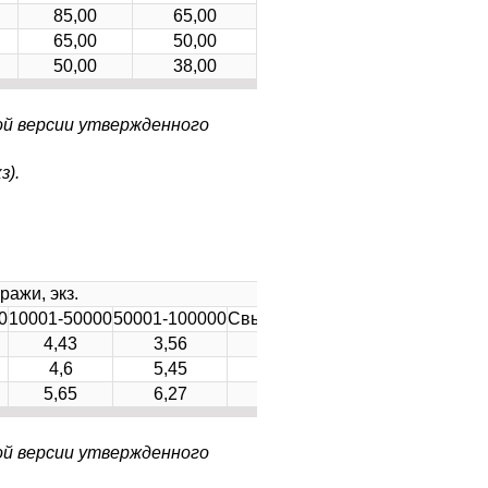
85,00
65,00
65,00
50,00
50,00
38,00
ой версии утвержденного
з).
ражи, экз.
0
10001-50000
50001-100000
Свыше 100000
4,43
3,56
3,46
4,6
5,45
4,54
5,65
6,27
5,67
ой версии утвержденного