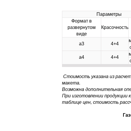
Параметры
Формат в
развернутом
Красочность
виде
м
а3
4+4
м
а4
4+4
Стоимость указана из расчет
макета.
Возможна дополнительная оп
При изготовлении продукции к
таблице цен, стоимость расс
Газ