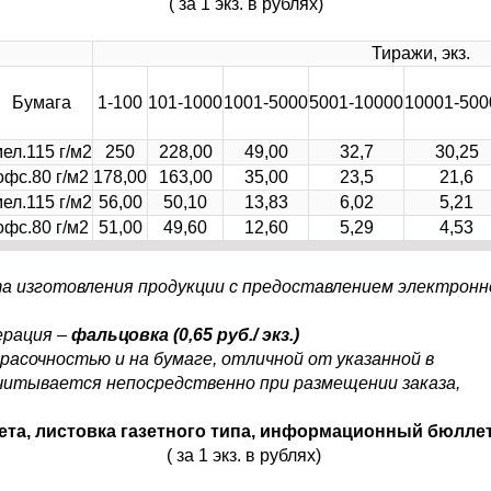
( за 1 экз. в рублях)
Тиражи, экз.
Бумага
1-100
101-1000
1001-5000
5001-10000
10001-500
ел.115 г/м2
250
228,00
49,00
32,7
30,25
офс.80 г/м2
178,00
163,00
35,00
23,5
21,6
ел.115 г/м2
56,00
50,10
13,83
6,02
5,21
офс.80 г/м2
51,00
49,60
12,60
5,29
4,53
а изготовления продукции с предоставлением электронн
ерация –
фальцовка (0,65 руб./ экз.)
расочностью и на бумаге, отличной от указанной в
читывается непосредственно при размещении заказа,
ета, листовка газетного типа, информационный бюлле
( за 1 экз. в рублях)