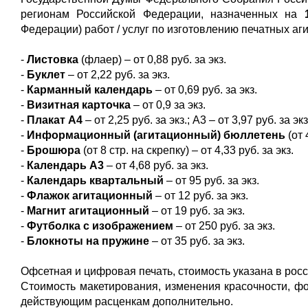
регионам Российской Федерации, назначенных на
Федерации) работ / услуг по изготовлению печатных а
-
Листовка
(флаер) – от 0,88 руб. за экз.
-
Буклет
– от 2,22 руб. за экз.
-
Карманный календарь
– от 0,69 руб. за экз.
-
Визитная карточка
– от 0,9 за экз.
-
Плакат А4
– от 2,25 руб. за экз.; А3 – от 3,97 руб. за экз
-
Информационный (агитационный) бюллетень
(от 
-
Брошюра
(от 8 стр. на скрепку) – от 4,33 руб. за экз.
-
Календарь А3
– от 4,68 руб. за экз.
-
Календарь квартальный
– от 95 руб. за экз.
-
Флажок агитационный
– от 12 руб. за экз.
-
Магнит агитационный
– от 19 руб. за экз.
-
Футболка с изображением
– от 250 руб. за экз.
-
Блокноты на пружине
– от 35 руб. за экз.
Офсетная и цифровая печать, стоимость указана в росс
Стоимость макетирования, изменения красочности, фо
действующим расценкам дополнительно.