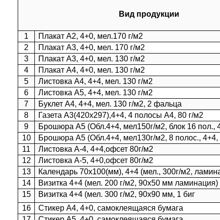
Вид продукции
1
Плакат А2, 4+0, мел.170 г/м2
2
Плакат А3, 4+0, мел. 170 г/м2
3
Плакат А3, 4+0, мел. 130 г/м2
4
Плакат А4, 4+0, мел. 130 г/м2
5
Листовка А4, 4+4, мел. 130 г/м2
6
Листовка А5, 4+4, мел. 130 г/м2
7
Буклет А4, 4+4, мел. 130 г/м2, 2 фальца
8
Газета А3(420х297),4+4, 4 полосы А4, 80 г/м2
9
Брошюра А5 (Обл.4+4, мел150г/м2, блок 16 пол., 4
10
Брошюра А5 (Обл.4+4, мел130г/м2, 8 полос., 4+4,
11
Листовка А-4, 4+4,офсет 80г/м2
12
Листовка А-5, 4+0,офсет 80г/м2
13
Календарь 70х100(мм), 4+4 (мел., 300г/м2, ламин
14
Визитка 4+4 (мел. 200 г/м2, 90х50 мм ламинация)
15
Визитка 4+4 (мел. 300 г/м2, 90х90 мм, 1 биг
16
Стикер А4, 4+0, самоклеящаяся бумага
17
Стикер А5, 4+0, самоклеящаяся бумага