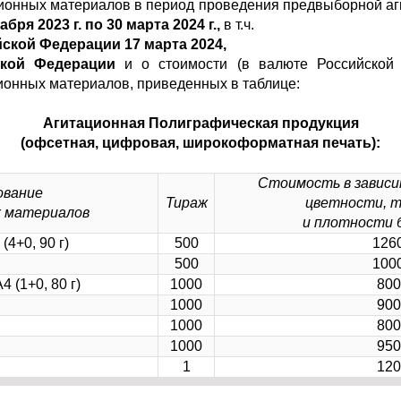
ционных материалов в период проведения предвыборной а
абря 2023 г. по 30 марта 2024 г.,
в т.ч.
ской Федерации 17 марта 2024,
ской Федерации
и о стоимости (в валюте Российской 
ионных материалов, приведенных в таблице:
Агитационная Полиграфическая продукция
(офсетная, цифровая, широкоформатная печать):
Стоимость в зависи
ование
Тираж
цветности, т
 материалов
и плотности б
4+0, 90 г)
500
126
500
100
 (1+0, 80 г)
1000
800
1000
900
1000
800
1000
950
1
120