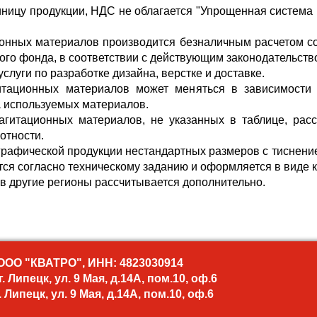
диницу продукции, НДС не облагается "Упрощенная система 
ионных материалов производится безналичным расчетом с
ого фонда, в соответствии с действующим законодательств
услуги по разработке дизайна, верстке и доставке.
итационных материалов может меняться в зависимости 
а используемых материалов.
 агитационных материалов, не указанных в таблице, расс
отности.
графической продукции нестандартных размеров с тиснени
тся согласно техническому заданию и оформляется в виде 
и в другие регионы рассчитывается дополнительно.
ООО "КВАТРО", ИНН: 4823030914
 Липецк, ул. 9 Мая, д.14А, пом.10, оф.6
 Липецк, ул. 9 Мая, д.14А, пом.10, оф.6