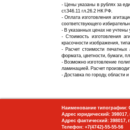
- Цены указаны в рублях за е
ст.346.11 гл.26.2 НК РФ.
- Оплата изготовления агитац
соответствующего избирательн
- В указанных ценах не учтены 
- Стоимость изготовления аг
красочности изображения, тип
- Расчет стоимости печатных
формата, цветности, бумаги, пл
- Возможно изготовление поли
ламинацией. Расчет производи
- Доставка по городу, области 
Наименование типографии: 
Адрес юридический: 398017, г.
Адрес фактический: 398017, г.
Телефон: +7(4742)-55-55-56