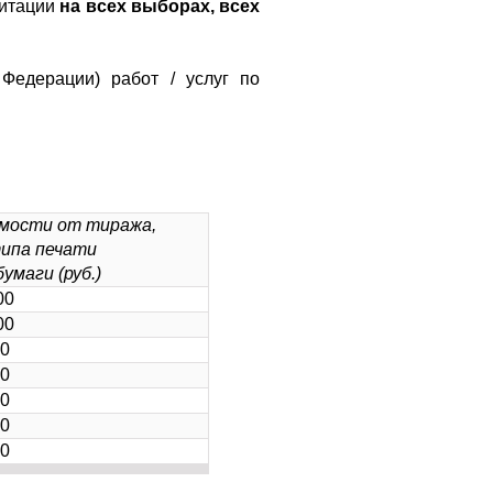
гитации
на всех выборах, всех
Федерации) работ / услуг по
мости от тиража,
ипа печати
умаги (руб.)
00
00
0
0
0
0
0