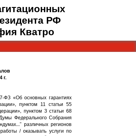
агитационных
езидента РФ
афия Кватро
иалов
 г.
67-ФЗ «Об основных гарантиях
ации», пунктом 11 статьи 55
ерации», пунктом 3 статьи 68
 Думы Федерального Собрания
думах..." различных регионов
работы / оказывать услуги по