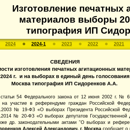
Изготовление печатных 
материалов выборы 202
типография ИП Сидор
2024
2024-1
2023
2022
2021
СВЕДЕНИЯ
мости изготовления печатных агитационных мат
2024 г. и на выборах в единый день голосования 0
Москва типография ИП Сидоренков А.А.
1 статьи 54 Федерального закона от 12 июня 2002 г. № 
 на участие в референдуме граждан Российской Федер
1.2003 № 19-ФЗ «О выборах Президента Российской Фед
02.2014 № 20-ФЗ «О выборах депутатов Государственной
кже др. законодательными актами "О выборах и референ
оренков Алексей Александович, г. Москва
сообщает о 