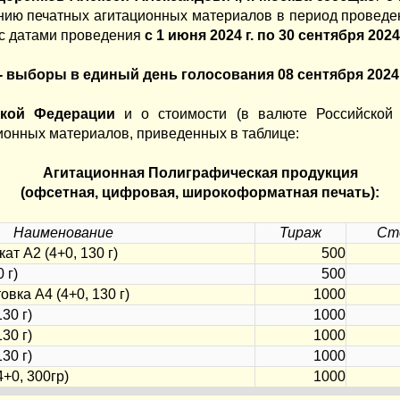
ению печатных агитационных материалов в период провед
с датами проведения
с 1 июня 2024 г. по 30 сентября 2024 
- выборы в единый день голосования 08 сентября 2024
ской Федерации
и о стоимости (в валюте Российской 
ионных материалов, приведенных в таблице:
Агитационная Полиграфическая продукция
(офсетная, цифровая, широкоформатная печать):
Наименование
Тираж
Сто
т А2 (4+0, 130 г)
500
 г)
500
вка А4 (4+0, 130 г)
1000
30 г)
1000
30 г)
1000
30 г)
1000
+0, 300гр)
1000