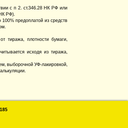
ии с п 2. ст.346.28 НК РФ или
НК РФ).
о 100% предоплатой из средств
ом.
от тиража, плотности бумаги,
читывается исходя из тиража,
ем, выборочной УФ-лакировкой,
калькуляции.
185