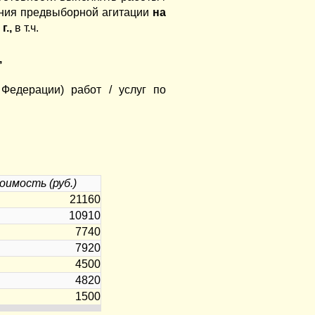
ения предвыборной агитации
на
г.,
в т.ч.
,
Федерации) работ / услуг по
имость (руб.)
21160
10910
7740
7920
4500
4820
1500