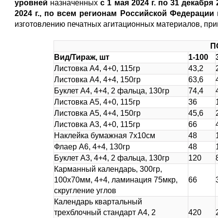
уровней
назначенных
с 1 мая 2024 г. по 31 декабря 2
2024 г.,
по всем регионам Российской Федерации
изготовлению печатных агитационных материалов, при
П
Вид/Тираж, шт
1-100
Листовка А4, 4+0, 115гр
43,2
Листовка А4, 4+4, 150гр
63,6
Буклет А4, 4+4, 2 фальца, 130гр
74,4
Листовка А5, 4+0, 115гр
36
Листовка А5, 4+4, 150гр
45,6
Листовка А3, 4+0, 115гр
66
Наклейка бумажная 7х10см
48
Флаер А6, 4+4, 130гр
48
Буклет А3, 4+4, 2 фальца, 130гр
120
Карманный календарь, 300гр,
100х70мм, 4+4, ламинация 75мкр,
66
скругление углов
Календарь квартальный
трехблочный стандарт А4, 2
420