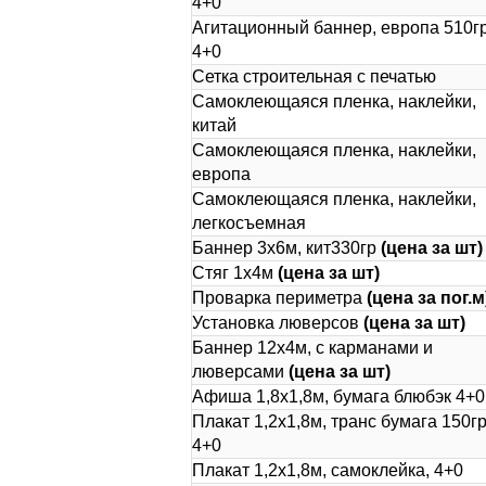
4+0
Агитационный баннер, европа 510гр
4+0
Сетка строительная с печатью
Самоклеющаяся пленка, наклейки,
китай
Самоклеющаяся пленка, наклейки,
европа
Самоклеющаяся пленка, наклейки,
легкосъемная
Баннер 3х6м, кит330гр
(цена за шт)
Стяг 1х4м
(цена за шт)
Проварка периметра
(цена за пог.м
Установка люверсов
(цена за шт)
Баннер 12х4м, с карманами и
люверсами
(цена за шт)
Афиша 1,8х1,8м, бумага блюбэк 4+0
Плакат 1,2х1,8м, транс бумага 150гр
4+0
Плакат 1,2х1,8м, самоклейка, 4+0