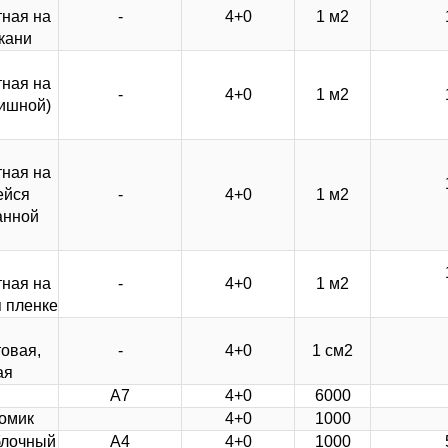
ная на
-
4+0
1 м2
кани
ная на
-
4+0
1 м2
ишной)
ная на
ейся
-
4+0
1 м2
анной
ная на
-
4+0
1 м2
 пленке
овая,
-
4+0
1 см2
ая
А7
4+0
6000
омик
4+0
1000
блочный
А4
4+0
1000