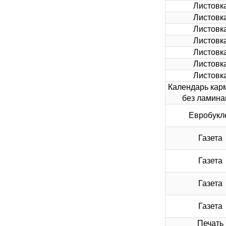
Листовк
Листовк
Листовк
Листовк
Листовк
Листовк
Листовк
Календарь кар
без ламина
Евробукл
Газета
Газета
Газета
Газета
Печать