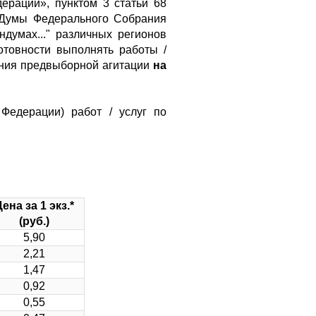
ерации», пунктом 3 статьи 68
 Думы Федерального Собрания
думах..." различных регионов
товности выполнять работы /
ения предвыборной агитации
на
Федерации) работ / услуг по
ена за 1 экз.*
(руб.)
5,90
2,21
1,47
0,92
0,55