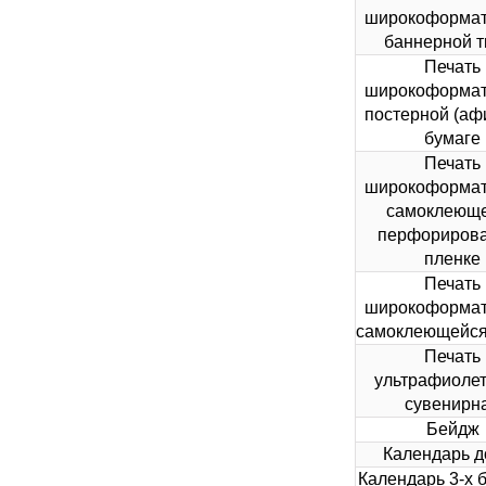
широкоформат
баннерной т
Печать
широкоформат
постерной (аф
бумаге
Печать
широкоформат
самоклеющ
перфориров
пленке
Печать
широкоформат
самоклеющейся
Печать
ультрафиолет
сувенирн
Бейдж
Календарь д
Календарь 3-х 