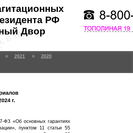
агитационных
езидента РФ
тный Двор
2021
2020
ериалов
024 г.
67-ФЗ «Об основных гарантиях
ации», пунктом 11 статьи 55