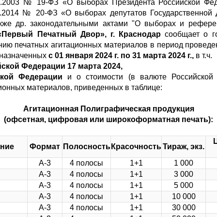
1.2003 № 19-ФЗ «О выборах Президента Российской Фед
02.2014 № 20-ФЗ «О выборах депутатов Государственной
кже др. законодательными актами "О выборах и референ
Первый Печатный Двор», г. Краснодар
сообщает о го
ению печатных агитационных материалов в период провед
назначенных
с 01 января 2024 г. по 31 марта 2024 г.,
в т.ч.
ской Федерации 17 марта 2024,
ской Федерации
и о стоимости (в валюте Российской 
ионных материалов, приведенных в таблице:
Агитационная Полиграфическая продукция
(офсетная, цифровая или широкоформатная печать):
Ц
ние
Формат
Полосность
Красочность
Тираж, экз.
А-3
4 полосы
1+1
1 000
А-3
4 полосы
1+1
3 000
А-3
4 полосы
1+1
5 000
А-3
4 полосы
1+1
10 000
А-3
4 полосы
1+1
30 000