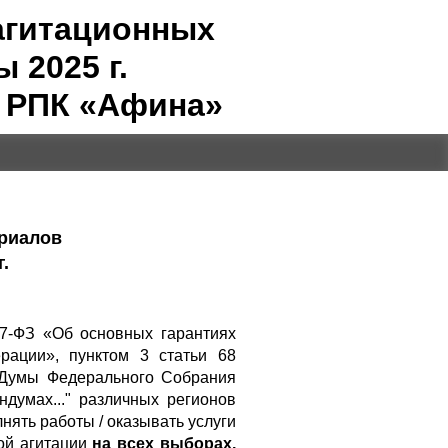
агитационных
 2025 г.
 РПК «Афина»
ериалов
г.
67-ФЗ «Об основных гарантиях
рации», пунктом 3 статьи 68
 Думы Федерального Собрания
думах..." различных регионов
нять работы / оказывать услуги
ой агитации
на всех выборах,