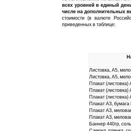
всех уровней в единый день
числе на дополнительных в
стоимости (в валюте Россий
приведенных в таблице:
Н
Листовка, А5, мело
Листовка, А5, мело
Плакат (листовка) 
Плакат (листовка) 
Плакат (листовка) 
Плакат А3, бумага 
Плакат А3, мелован
Плакат А3, мелован
Баннер 440гр, соль
Самокл. пленка, со