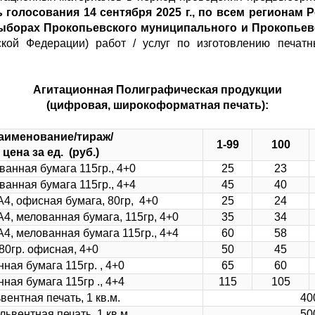
 голосования 14 сентября 2025 г., по всем регионам 
ыборах Прокопьевского муниципального и Прокопьев
ской Федерации) работ / услуг по изготовлению печатн
Агитационная Полиграфическая продукции
(цифровая, широкоформатная печать):
аименование/тираж/
1-99
100
цена за ед. (руб.)
ванная бумага 115гр., 4+0
25
23
ванная бумага 115гр., 4+4
45
40
А4, офисная бумага, 80гр, 4+0
25
24
А4, мелованная бумага, 115гр, 4+0
35
34
А4, мелованная бумага 115гр., 4+4
60
58
80гр. офисная, 4+0
50
45
ная бумага 115гр. , 4+0
65
60
ная бумага 115гр ., 4+4
115
105
вентная печать, 1 кв.м.
40
львентная печать, 1 кв.м.
50