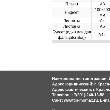
Плакат
А3
100х200
Лифлет
мм
Листовка
А4
Листовка
А5
Буклет (один или два
А4 с
фальца(сгиба))
Наименование типографии: 
Адрес юридический: г. Красн
Адрес фактический: г. Красно
Телефон: +7(391)-240-13-58
Сайт:
www.tip-mirmax.ru
, E-ma