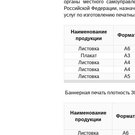
органы местного самоуправл
Российской Федерации, назна
услуг по изготовлению печатн
Наименование
Форма
продукции
Листовка
А6
Плакат
А3
Листовка
А4
Листовка
А4
Листовка
А5
Баннерная печать плотность 30
Наименование
Формат
продукции
Листовка
А6