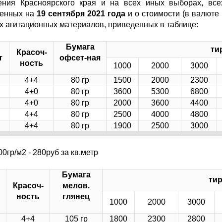
ения Красноярского края и на всех иных выборах, все
ченных на
19 сентября 2021 года
и о стоимости (в валюте
ых агитационных материалов, приведенных в таблице:
Бумага
ти
Красоч-
т
офсет-ная
ность
1000
2000
3000
4+4
80 гр
1500
2000
2300
4+0
80 гр
3600
5300
6800
4+0
80 гр
2000
3600
4400
4+4
80 гр
2500
4000
4800
4+4
80 гр
1900
2500
3000
0гр/м2 - 280руб за кв.метр
Бумага
ти
Красоч-
мелов.
ность
глянец
1000
2000
3000
4+4
105 гр
1800
2300
2800