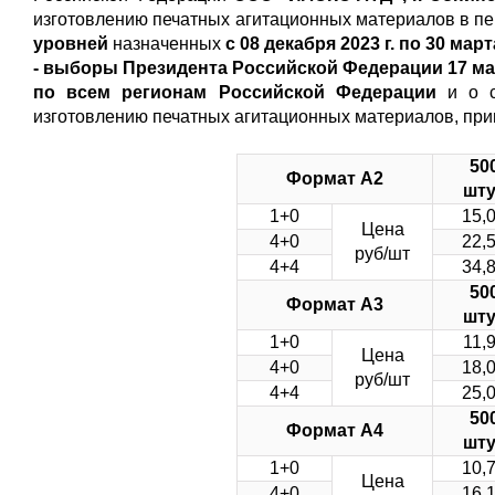
изготовлению печатных агитационных материалов в п
уровней
назначенных
с 08 декабря 2023 г. по 30 марта
- выборы Президента Российской Федерации 17 мар
по всем регионам Российской Федерации
и о 
изготовлению печатных агитационных материалов, при
50
Формат А2
шту
1+0
15,
Цена
4+0
22,
руб/шт
4+4
34,
50
Формат А3
шту
1+0
11,
Цена
4+0
18,
руб/шт
4+4
25,
50
Формат А4
шту
1+0
10,
Цена
4+0
16,