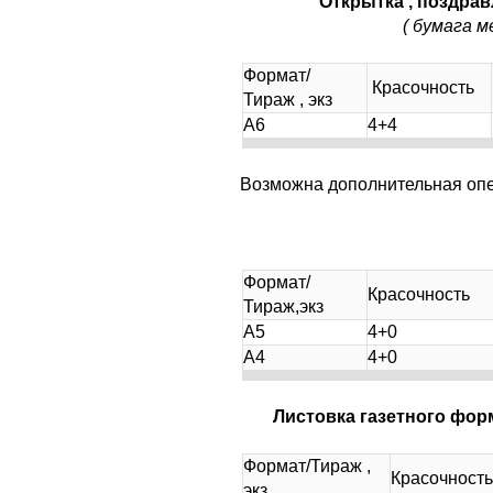
Открытка , поздра
( бумага м
Формат/
Красочность
Тираж , экз
А6
4+4
Возможна дополнительная опер
Формат/
Красочность
Тираж,экз
А5
4+0
А4
4+0
Листовка газетного фо
Формат/Тираж ,
Красочность
экз