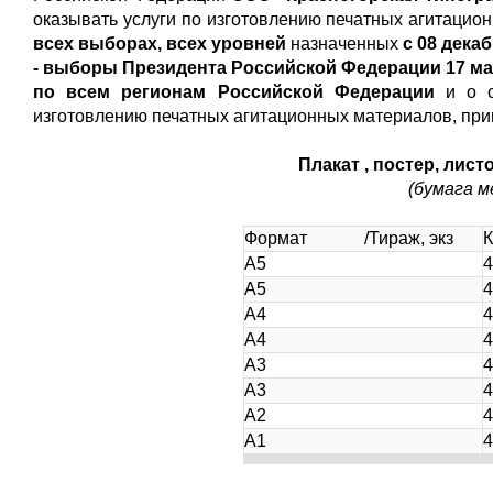
оказывать услуги по изготовлению печатных агитаци
всех выборах, всех уровней
назначенных
с 08 декаб
- выборы Президента Российской Федерации 17 мар
по всем регионам Российской Федерации
и о 
изготовлению печатных агитационных материалов, при
Плакат , постер, лист
(бумага ме
Формат /Тираж, экз
К
А5
4
А5
4
А4
4
А4
4
А3
4
А3
4
А2
4
А1
4